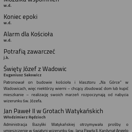
w.d.
Koniec epoki
w.d.
Alarm dla Kościoła
w.d.
Potrafią zawarczeć
j.k.
Święty Józef z Wadowic
Eugeniusz Sakowicz
Patronował on budowie kościoła i klasztoru „Na Górce” w
Wadowicach, więc niektórzy wierni – chcący zbudować dom lub kupić
mieszkanie – realizację swoich marzeń rozpoczynają od nabycia
wizerunku św. Józefa.
Jan Paweł II w Grotach Watykańskich
Włodzimierz Rędzioch
Administracja Bazyliki Watykańskiej otrzymywała prośby o
umieszczenie w świątyni wizerunku św. Jana Pawła II. Kardynał Angelo