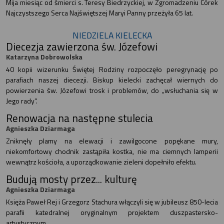
Mija miesiąc od śmierci s. Teresy Biedrzyckiej, w Zgromadzeniu Córek
Najczystszego Serca Najświętszej Maryi Panny przeżyła 65 lat.
NIEDZIELA KIELECKA
Diecezja zawierzona św. Józefowi
Katarzyna Dobrowolska
40 kopii wizerunku Świętej Rodziny rozpoczęło peregrynację po
parafiach naszej diecezji. Biskup kielecki zachęcał wiernych do
powierzenia św. Józefowi trosk i problemów, do „wsłuchania się w
Jego rady”.
Renowacja na następne stulecia
Agnieszka Dziarmaga
Zniknęły plamy na elewacji i zawilgocone popękane mury,
niekomfortowy chodnik zastąpiła kostka, nie ma ciemnych lamperii
wewnątrz kościoła, a uporządkowanie zieleni dopełniło efektu.
Budują mosty przez... kulturę
Agnieszka Dziarmaga
Księża Paweł Rej i Grzegorz Stachura włączyli się w jubileusz 850-lecia
parafii katedralnej oryginalnym projektem duszpastersko-
artystycznym.