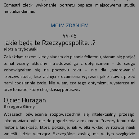
Comastri zlecił wykonanie portretu papieża miejscowemu studiu
mozaikarskiemu.
MOIM ZDANIEM
44-45
Jakie będą te Rzeczypospolite…?
Piotr Grzybowski
Za każdym razem, kiedy siadam do pisania felietonu, staram się podjąć
temat ważny, aktualny i traktować go z optymizmem – do czego
zobowiązałem się na początku roku – nie dla „pudrowania”
rzeczywistości, lecz z chęci zrozumienia wyzwań, jakie stawia przed
nami codziennie życie. Nie wiem, czy tego optymizmu wystarczy mi
przy temacie, który chcę dzisiaj poruszyć.
Ojciec Huragan
Grzegorz Górny
Wczasach oświecenia rozpowszechnił się intelektualny przesąd,
jakoby wiara była nie do pogodzenia z rozumem. Przeczy temu cała
historia ludzkości, która pokazuje, jak wielki wkład w rozwój nauk
wnieśli ludzie wierzący. Szczególne zasługi ma w tym względzie