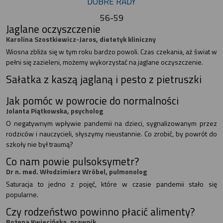
DOBRE RADY
56-59
Jaglane oczyszczenie
Karolina Szostkiewicz-Jaros, dietetyk kliniczny
Wiosna zbliża się w tym roku bardzo powoli. Czas czekania, aż świat w
pełni się zazieleni, możemy wykorzystać na jaglane oczyszczenie.
Sałatka z kaszą jaglaną i pesto z pietruszki
Jak pomóc w powrocie do normalności
Jolanta Piątkowska, psycholog
O negatywnym wpływie pandemii na dzieci, sygnalizowanym przez
rodziców i nauczycieli, słyszymy nieustannie. Co zrobić, by powrót do
szkoły nie był traumą?
Co nam powie pulsoksymetr?
Dr n. med. Włodzimierz Wróbel, pulmonolog
Saturacja to jedno z pojęć, które w czasie pandemii stało się
popularne.
Czy rodzeństwo powinno płacić alimenty?
Bożena Kwiecińska, prawnik