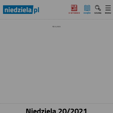
E‑WYDANIE
KSIĄŻKI
SZUKAJ
MENU
REKLAMA
Niedziela 20/2021