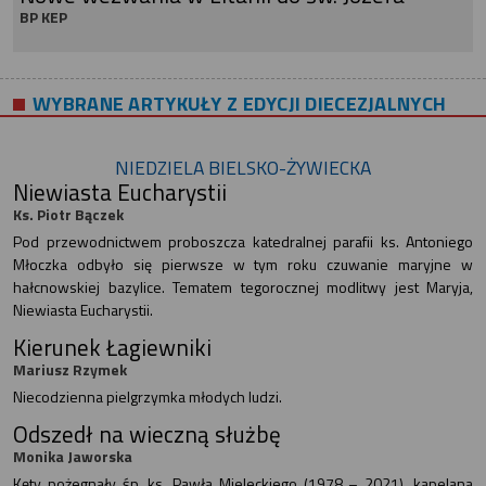
BP KEP
WYBRANE ARTYKUŁY Z EDYCJI DIECEZJALNYCH
NIEDZIELA BIELSKO-ŻYWIECKA
Niewiasta Eucharystii
Ks. Piotr Bączek
Pod przewodnictwem proboszcza katedralnej parafii ks. Antoniego
Młoczka odbyło się pierwsze w tym roku czuwanie maryjne w
hałcnowskiej bazylice. Tematem tegorocznej modlitwy jest Maryja,
Niewiasta Eucharystii.
Kierunek Łagiewniki
Mariusz Rzymek
Niecodzienna pielgrzymka młodych ludzi.
Odszedł na wieczną służbę
Monika Jaworska
Kęty pożegnały śp. ks. Pawła Mieleckiego (1978 – 2021), kapelana