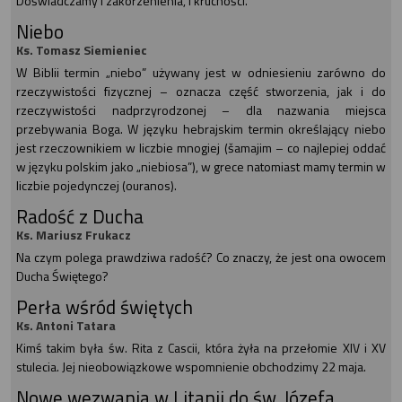
Doświadczamy i zakorzenienia, i kruchości.
Niebo
Ks. Tomasz Siemieniec
W Biblii termin „niebo” używany jest w odniesieniu zarówno do
rzeczywistości fizycznej – oznacza część stworzenia, jak i do
rzeczywistości nadprzyrodzonej – dla nazwania miejsca
przebywania Boga. W języku hebrajskim termin określający niebo
jest rzeczownikiem w liczbie mnogiej (šamajim – co najlepiej oddać
w języku polskim jako „niebiosa”), w grece natomiast mamy termin w
liczbie pojedynczej (ouranos).
Radość z Ducha
Ks. Mariusz Frukacz
Na czym polega prawdziwa radość? Co znaczy, że jest ona owocem
Ducha Świętego?
Perła wśród świętych
Ks. Antoni Tatara
Kimś takim była św. Rita z Cascii, która żyła na przełomie XIV i XV
stulecia. Jej nieobowiązkowe wspomnienie obchodzimy 22 maja.
Nowe wezwania w Litanii do św. Józefa