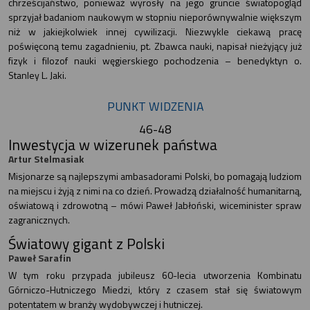
chrześcijaństwo, ponieważ wyrosły na jego gruncie światopogląd
sprzyjał badaniom naukowym w stopniu nieporównywalnie większym
niż w jakiejkolwiek innej cywilizacji. Niezwykle ciekawą pracę
poświęconą temu zagadnieniu, pt. Zbawca nauki, napisał nieżyjący już
fizyk i filozof nauki węgierskiego pochodzenia – benedyktyn o.
Stanley L. Jaki.
PUNKT WIDZENIA
46-48
Inwestycja w wizerunek państwa
Artur Stelmasiak
Misjonarze są najlepszymi ambasadorami Polski, bo pomagają ludziom
na miejscu i żyją z nimi na co dzień. Prowadzą działalność humanitarną,
oświatową i zdrowotną – mówi Paweł Jabłoński, wiceminister spraw
zagranicznych.
Światowy gigant z Polski
Paweł Sarafin
W tym roku przypada jubileusz 60-lecia utworzenia Kombinatu
Górniczo-Hutniczego Miedzi, który z czasem stał się światowym
potentatem w branży wydobywczej i hutniczej.