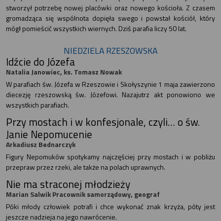
stworzył potrzebę nowej placówki oraz nowego kościoła. Z czasem
gromadząca się wspólnota dopięła swego i powstał kościół, który
mógł pomieścić wszystkich wiernych. Dziś parafia liczy 50 lat.
NIEDZIELA RZESZOWSKA
Idźcie do Józefa
Natalia Janowiec, ks. Tomasz Nowak
W parafiach św. Józefa w Rzeszowie i Skołyszynie 1 maja zawierzono
diecezję rzeszowską św. Józefowi. Nazajutrz akt ponowiono we
wszystkich parafiach.
Przy mostach i w konfesjonale, czyli… o św.
Janie Nepomucenie
Arkadiusz Bednarczyk
Figury Nepomuków spotykamy najczęściej przy mostach i w pobliżu
przepraw przez rzeki, ale także na polach uprawnych.
Nie ma straconej młodzieży
Marian Salwik Pracownik samorządowy, geograf
Póki młody człowiek potrafi i chce wykonać znak krzyża, póty jest
jeszcze nadzieja na jego nawrócenie.