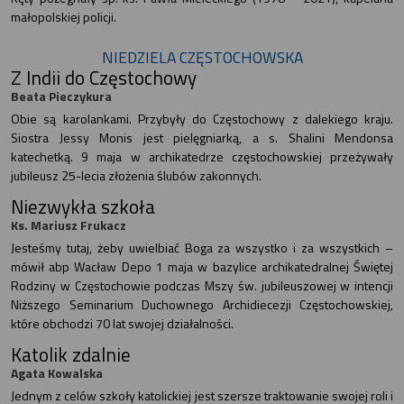
małopolskiej policji.
NIEDZIELA CZĘSTOCHOWSKA
Z Indii do Częstochowy
Beata Pieczykura
Obie są karolankami. Przybyły do Częstochowy z dalekiego kraju.
Siostra Jessy Monis jest pielęgniarką, a s. Shalini Mendonsa
katechetką. 9 maja w archikatedrze częstochowskiej przeżywały
jubileusz 25-lecia złożenia ślubów zakonnych.
Niezwykła szkoła
Ks. Mariusz Frukacz
Jesteśmy tutaj, żeby uwielbiać Boga za wszystko i za wszystkich –
mówił abp Wacław Depo 1 maja w bazylice archikatedralnej Świętej
Rodziny w Częstochowie podczas Mszy św. jubileuszowej w intencji
Niższego Seminarium Duchownego Archidiecezji Częstochowskiej,
które obchodzi 70 lat swojej działalności.
Katolik zdalnie
Agata Kowalska
Jednym z celów szkoły katolickiej jest szersze traktowanie swojej roli i