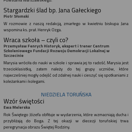
Stargardzki ślad bp. Jana Gałeckiego
Piotr Słomski
W rozmowie z naszą redakcją, zmarłego w kwietniu biskupa Jana
wspomina ks. prał. Henryk Ozga.
Wraca szkoła – czyli co?
Przemysław Fenrych Historyk, ekspert i trener Centrum
Szkoleniowego Fundacji Rozwoju Demokracji Lokalnej w
Szczecinie
Marysia wróciła do nauki w szkole i sprawia jej to radość. Marysia jest
trzecioklasistką, zatem należy do tej grupy uczniów, które
najwcześniej mogły odejść od zdalnej nauki i cieszyć się spotkaniami z
koleżankami i kolegami.
NIEDZIELA TORUŃSKA
Wzór świętości
Ewa Melerska
Rok Świętego Józefa obfituje w wydarzenia, które wzmacniają ducha i
przybliżają do Boga. Z tej okazji w diecezji toruńskiej trwa
peregrynacja obrazu Świętej Rodziny.