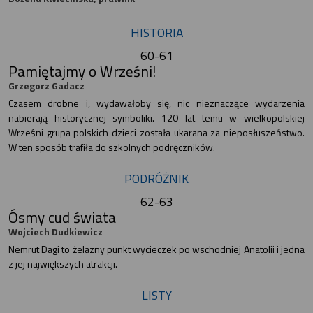
HISTORIA
60-61
Pamiętajmy o Wrześni!
Grzegorz Gadacz
Czasem drobne i, wydawałoby się, nic nieznaczące wydarzenia
nabierają historycznej symboliki. 120 lat temu w wielkopolskiej
Wrześni grupa polskich dzieci została ukarana za nieposłuszeństwo.
W ten sposób trafiła do szkolnych podręczników.
PODRÓŻNIK
62-63
Ósmy cud świata
Wojciech Dudkiewicz
Nemrut Dagi to żelazny punkt wycieczek po wschodniej Anatolii i jedna
z jej największych atrakcji.
LISTY