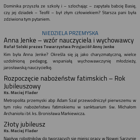
Dominika przyszła ze szkoły i – szlochając – zapytała babcię Basię,
czy jej dziadek – Teofil – był złym człowiekiem? Starsza pani była
zdziwiona tym pytaniem.
NIEDZIELA PRZEMYSKA
Anna Jenke – wzór nauczyciela i wychowawcy
Rafał Solski prezes Towarzystwa Przyjaciół Anny Jenke
Kim była Anna Jenke? Określa się ją jako charyzmatyczną, wielce
uzdolnioną pedagog, wspaniałą wychowawczynię młodzieży,
jarosławską nauczycielkę.
Rozpoczęcie nabożeństw fatimskich – Rok
Jubileuszowy
Ks. Maciej Flader
Metropolita przemyski abp Adam Szal przewodniczył pierwszemu w
tym roku nabożeństwu fatimskiemu w sanktuarium św. Michałom
Archanioła i bł. ks. Bronisława Markiewicza.
Złoty jubileusz
Ks. Maciej Flader
Napływ robotników do tworzących się miejsc pracy w Nowej Sarzynie