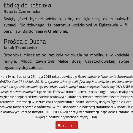
Łódką do kościoła
Renata Czerwińska
Święty Józef był człowiekiem, który nie lękał się ekstremalnych
sytuacji. Nic dziwnego, że patronuje kościołowi w Elgiszewie – filii
parafii św. Bartłomieja w Chełmoniu.
Prośba o Ducha
Jakub Trendowicz
Brodnicka młodzież po raz kolejny trwała na modlitwie w kościele
farnym. Młodzi zawierzyli Matce Bożej Częstochowskiej swoje
egzaminy dojrzałości.
REKLAMA
ku z tym, iż od dnia 25 maja 2018 roku obowiązuje
Rozporządzenie Parlamentu Europejskie
NIEDZIELA WARSZAWSKA
6/679 z dnia 27 kwietnia 2016r. w sprawie ochrony osób fizycznych w związku z przetwarzani
Boży posłańcy w garniturach
owych i w sprawie swobodnego przepływu takich danych
oraz
uchylenia Dyrektywy 95/46/WE (
dzenie o ochronie danych)
uprzejmie Państwa informujemy, iż nasza organizacja, mając szc
Z ks. dr. Bartoszem Szoplikiem rozmawiał Łukasz Krzysztofka
względzie bezpieczeństwo danych osobowych, które przetwarza, wdrożyła System Zarządz
O tym, kim są dzisiejsi warszawscy nadzwyczajni szafarze Komunii
zeństwem Informacji w rozumieniu odpowiednich polityk ochrony danych (zgodnie z art. 2
św., jak wygląda przygotowanie do pełnienia tej funkcji i o tym, czy
otowego rozporządzenia ogólnego). W celu dochowania należytej staranności w kontekście
h osobowych, Zarząd Instytutu NIEDZIELA wyznaczył w organizacji Inspektora Ochrony D
szafarzem zostaje się dożywotnio, z ks. dr. Bartoszem Szoplikiem
Więcej o polityce prywatności czytaj TUTAJ
.
rozmawia Łukasz Krzysztofka.
Rozumiem
W oczekiwaniu na beatyfikację
Nowy numer
Dla Ciebie
Najnowsze
Wspieram