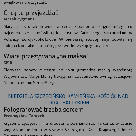
wyjątkowa uroczystość.
Chcą tu przyjeżdżać
Marek Zygmunt
Maryja prosi o tak niewiele, a obiecuje pomoc w osiągnięciu tego, co
najcenniejsze – mówił ojciec kustosz fatimskiego sanktuarium w
Polanicy Zdroju-Sokołówce. W pierwszą sobotę maja odbyła się
kolejna Noc Fatimska, której przewodniczył bp Ignacy Dec.
Wiara przeżywana „na maksa”
XMB
Pierwsze soboty miesiąca od roku gromadzą męską wspólnotę
Wojowników Maryi, którzy trwają na nabożeństwie wynagradzającym
Niepokalanemu Sercu Maryi.
NIEDZIELA SZCZECIŃSKO-KAMIEŃSKA (KOŚCIÓŁ NAD
ODRĄ I BAŁTYKIEM)
Fotografować trzeba sercem
Przemysław Fenrych
Krystyna Łyczywek – z urodzenia poznanianka, harcerka, w czasie
wojny konspiratorka w Szarych Szeregach i Armii Krajowej, żołnierz
Powstania Warszawskiego.