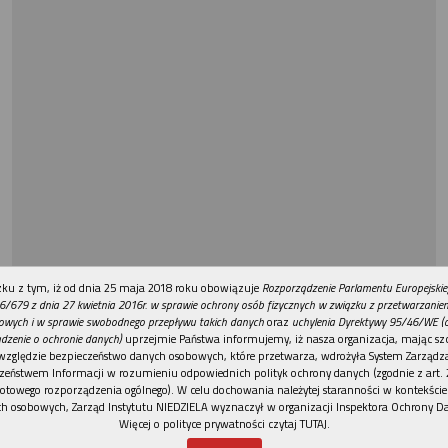
REKLAMA
ku z tym, iż od dnia 25 maja 2018 roku obowiązuje
Rozporządzenie Parlamentu Europejskie
6/679 z dnia 27 kwietnia 2016r. w sprawie ochrony osób fizycznych w związku z przetwarzani
owych i w sprawie swobodnego przepływu takich danych
oraz
uchylenia Dyrektywy 95/46/WE (
dzenie o ochronie danych)
uprzejmie Państwa informujemy, iż nasza organizacja, mając szc
względzie bezpieczeństwo danych osobowych, które przetwarza, wdrożyła System Zarządz
zeństwem Informacji w rozumieniu odpowiednich polityk ochrony danych (zgodnie z art. 2
otowego rozporządzenia ogólnego). W celu dochowania należytej staranności w kontekście
h osobowych, Zarząd Instytutu NIEDZIELA wyznaczył w organizacji Inspektora Ochrony D
Więcej o polityce prywatności czytaj TUTAJ
.