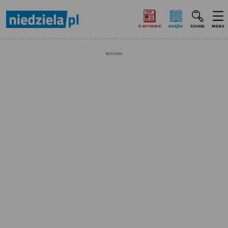
E‑WYDANIE
KSIĄŻKI
SZUKAJ
MENU
REKLAMA