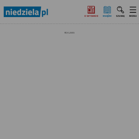
E‑WYDANIE
KSIĄŻKI
SZUKAJ
MENU
REKLAMA