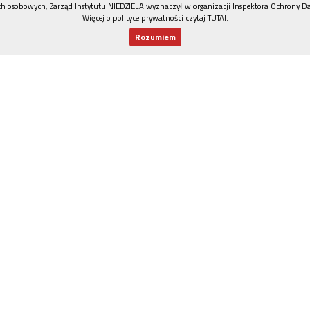
h osobowych, Zarząd Instytutu NIEDZIELA wyznaczył w organizacji Inspektora Ochrony D
Więcej o polityce prywatności czytaj TUTAJ
.
Rozumiem
Nowy numer
Dla Ciebie
Najnowsze
Wspieram