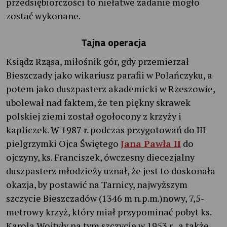
przedsiębiorczości to niełatwe zadanie mogło
zostać wykonane.
Tajna operacja
Ksiądz Rząsa, miłośnik gór, gdy przemierzał
Bieszczady jako wikariusz parafii w Polańczyku, a
potem jako duszpasterz akademicki w Rzeszowie,
ubolewał nad faktem, że ten piękny skrawek
polskiej ziemi został ogołocony z krzyży i
kapliczek. W 1987 r. podczas przygotowań do III
pielgrzymki Ojca Świętego
Jana Pawła II
do
ojczyny, ks. Franciszek, ówczesny diecezjalny
duszpasterz młodzieży uznał, że jest to doskonała
okazja, by postawić na Tarnicy, najwyższym
szczycie Bieszczadów (1346 m n.p.m.)nowy, 7,5-
metrowy krzyż, który miał przypominać pobyt ks.
Karola Wojtyły na tym szczycie w 1953 r., a także