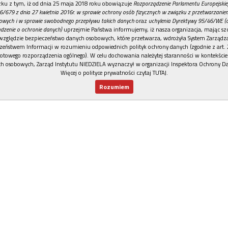
REKLAMA
ku z tym, iż od dnia 25 maja 2018 roku obowiązuje
Rozporządzenie Parlamentu Europejskie
6/679 z dnia 27 kwietnia 2016r. w sprawie ochrony osób fizycznych w związku z przetwarzani
owych i w sprawie swobodnego przepływu takich danych
oraz
uchylenia Dyrektywy 95/46/WE (
dzenie o ochronie danych)
uprzejmie Państwa informujemy, iż nasza organizacja, mając szc
względzie bezpieczeństwo danych osobowych, które przetwarza, wdrożyła System Zarządz
zeństwem Informacji w rozumieniu odpowiednich polityk ochrony danych (zgodnie z art. 2
otowego rozporządzenia ogólnego). W celu dochowania należytej staranności w kontekście
h osobowych, Zarząd Instytutu NIEDZIELA wyznaczył w organizacji Inspektora Ochrony D
Więcej o polityce prywatności czytaj TUTAJ
.
Rozumiem
Nowy numer
Dla Ciebie
Najnowsze
Wspieram