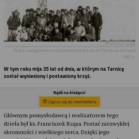
Archiwum autora
Grupa zaangażowana w postawienie krzyża na Tarnicy w czerwcu
1987 r.
W tym roku mija 35 lat od dnia, w którym na Tarnicę
został wyniesiony i postawiony krzyż.
Bądź na bieżąco!
Zapisz się do newslettera
Głównym pomysłodawcą i realizatorem tego
dzieła był ks. Franciszek Rząsa. Postać niezwykłej
skromności i wielkiego serca. Dzięki jego