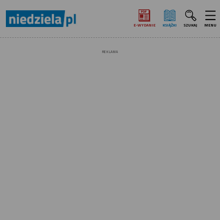
E‑WYDANIE
KSIĄŻKI
SZUKAJ
MENU
REKLAMA