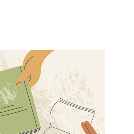
ZOBACZ
EDYTORIAL
dy
a
Lubię sierpień, szczególnie ten
w Częstochowie. Bo w tym
z na
miesiącu ku Jasnej Górze
znów idą, biegną, jadą tysiące
w
ludzi. Zaraźliwe są ich
,
entuzjazm wiary,
autentyczność, jakiś...
m, to
KS. JAROSŁAW GRABOWSKI