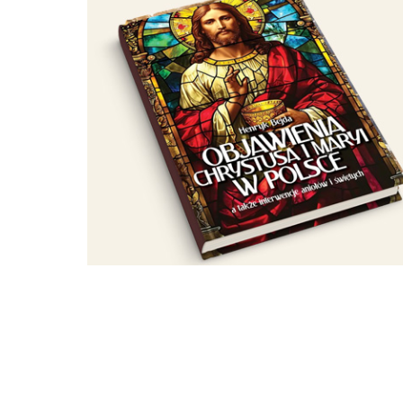
tak, jakbym mówił: „Boże, możesz m
Możesz mi dać coś najcenniejszego
Duch Święty – podkreślił. Obok k
przybyli zaprzyjaźnieni księża z p
i ks. Michał Buraczewski.
Podobne czuwania 27 maja odbyły s
Śląskich, Żarowie, a także w Świdni
Krzyża wraz z Duszpasterstwem Wie
świętej z pierwszymi Nieszporami 
homilię wygłosił ks. prof. Bogdan
zapewniła Schola Gregoriana Vrati
2023-06-05 16:10
+2
0
OCENA:
PODZIEL SIĘ: