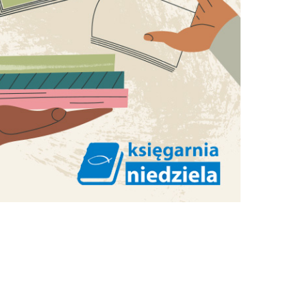
ie.
RED. NACZELNY
 jest
Kulig
go
 Mszy