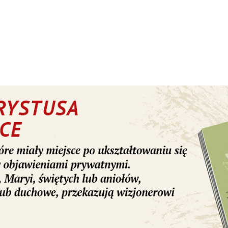
 rozwoju naszego portalu
Wspieram
Komplementy
ano także w parafii Wniebowzięcia Najświętszej
nizacją spotkania pod hasłem: „Czy pragnę Wo
izatorzy Joanna i Dominik Ostrowscy. Pierwsz
onferencją oraz agapą odbyła się w domu
eszli do pobliskiej świątyni na Mszę świętą ora
awienniczą. W wygłoszonej homilii ks. Jarosła
nia Boga. – Kiedy mówimy, że Bóg jest święty
my Mu komplementy. Kiedy mówię, że Go kocha