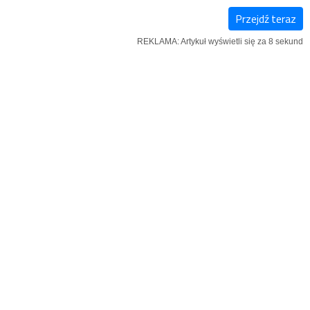
Przejdź teraz
E-
NOWY
IĄŻKI
REKLAMA: Artykuł wyświetli się za 7 sekund
WYDANIE
NUMER
tnicy