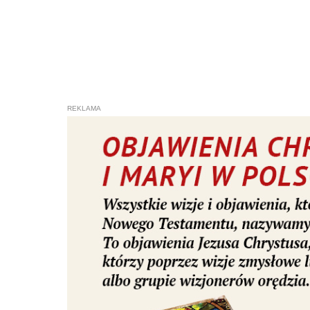
Pomóż w
Wigilię Pięćdziesiątnicy celebrow
Maryi Panny w Bielawie. Nad orga
Żywej?” czuwali jego główni organ
część – z modlitwą uwielbienia, k
parafialnym. Następnie wszyscy prz
adorację połączoną z modlitwą wst
Biłozor zachęcił do komplementowa
potężny i najważniejszy, to mówi