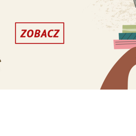
i zaufać i dać mi wszystko. Możesz dać mi sieb
”. A najcenniejszym, co może dać nam Pan Bóg,
apłanów z miejscowej wspólnoty na czuwanie
arafii św. Antoniego w Pieszycach: ks. Mateusz 
ię także na terenie diecezji w Ząbkowicach
cy, gdzie ks. Julian Nastałek w kościele Święte
rnych Tradycji Łacińskiej modlili się w czasie
oraz dłuższą Liturgią Słowa. Okolicznościową
 Ferdek z Wrocławia. Oprawę muzyczną liturgii
slaviensis – Lumen de Lumine.