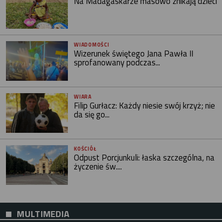
Na Madagaskarze masowo znikają dzieci
WIADOMOŚCI
Wizerunek świętego Jana Pawła II
sprofanowany podczas...
WIARA
Filip Gurłacz: Każdy niesie swój krzyż; nie
da się go...
KOŚCIÓŁ
Odpust Porcjunkuli: łaska szczególna, na
życzenie św....
MULTIMEDIA