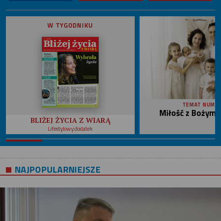
W TYGODNIKU
TEMAT NUME
Miłość z Bożym 
BLIŻEJ ŻYCIA Z WIARĄ
Lifestylowy dodatek
NAJPOPULARNIEJSZE