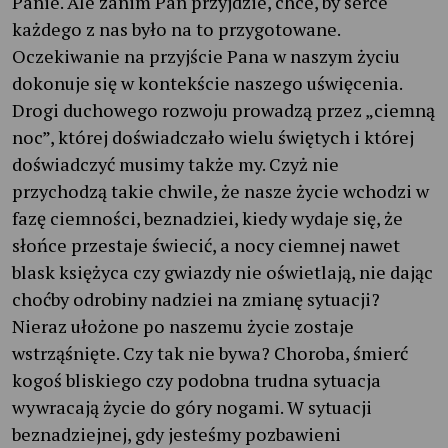
Panie. Ale zanim Pan przyjdzie, chce, by serce
każdego z nas było na to przygotowane.
Oczekiwanie na przyjście Pana w naszym życiu
dokonuje się w kontekście naszego uświęcenia.
Drogi duchowego rozwoju prowadzą przez „ciemną
noc”, której doświadczało wielu świętych i której
doświadczyć musimy także my. Czyż nie
przychodzą takie chwile, że nasze życie wchodzi w
fazę ciemności, beznadziei, kiedy wydaje się, że
słońce przestaje świecić, a nocy ciemnej nawet
blask księżyca czy gwiazdy nie oświetlają, nie dając
choćby odrobiny nadziei na zmianę sytuacji?
Nieraz ułożone po naszemu życie zostaje
wstrząśnięte. Czy tak nie bywa? Choroba, śmierć
kogoś bliskiego czy podobna trudna sytuacja
wywracają życie do góry nogami. W sytuacji
beznadziejnej, gdy jesteśmy pozbawieni