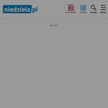
E‑WYDANIE
KSIĄŻKI
SZUKAJ
MENU
REKLAMA