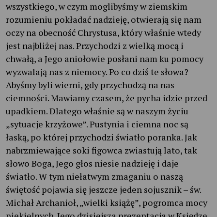
wszystkiego, w czym moglibyśmy w ziemskim
rozumieniu pokładać nadzieję, otwierają się nam
oczy na obecność Chrystusa, który właśnie wtedy
jest najbliżej nas. Przychodzi z wielką mocą i
chwałą, a Jego aniołowie posłani nam ku pomocy
wyzwalają nas z niemocy. Po co dziś te słowa?
Abyśmy byli wierni, gdy przychodzą na nas
ciemności. Mawiamy czasem, że pycha idzie przed
upadkiem. Dlatego właśnie są w naszym życiu
„sytuacje krzyżowe”. Pustynia i ciemna noc są
łaską, po której przychodzi światło poranka. Jak
nabrzmiewające soki figowca zwiastują lato, tak
słowo Boga, Jego głos niesie nadzieję i daje
światło. W tym niełatwym zmaganiu o naszą
świętość pojawia się jeszcze jeden sojusznik – św.
Michał Archanioł, „wielki książę”, pogromca mocy
piekielnych. Jego dzisiejsza prezentacja w Księdze