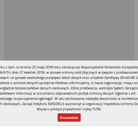
REKLAMA
ku z tym, iż od dnia 25 maja 2018 roku obowiązuje
Rozporządzenie Parlamentu Europejskie
6/679 z dnia 27 kwietnia 2016r. w sprawie ochrony osób fizycznych w związku z przetwarzani
owych i w sprawie swobodnego przepływu takich danych
oraz
uchylenia Dyrektywy 95/46/WE (
dzenie o ochronie danych)
uprzejmie Państwa informujemy, iż nasza organizacja, mając szc
względzie bezpieczeństwo danych osobowych, które przetwarza, wdrożyła System Zarządz
zeństwem Informacji w rozumieniu odpowiednich polityk ochrony danych (zgodnie z art. 2
otowego rozporządzenia ogólnego). W celu dochowania należytej staranności w kontekście
h osobowych, Zarząd Instytutu NIEDZIELA wyznaczył w organizacji Inspektora Ochrony D
Więcej o polityce prywatności czytaj TUTAJ
.
Rozumiem
Nowy numer
Dla Ciebie
Najnowsze
Wspieram