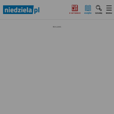
E‑WYDANIE
KSIĄŻKI
SZUKAJ
MENU
REKLAMA