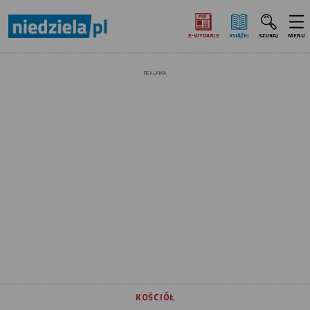
E‑WYDANIE
KSIĄŻKI
SZUKAJ
MENU
REKLAMA
KOŚCIÓŁ