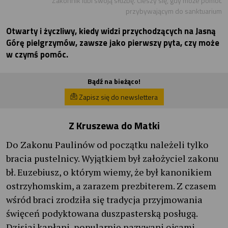
Zakonnik lubi swoją służbę. Cieszy się, gdy może pomóc
przybywającym do sanktuarium
Otwarty i życzliwy, kiedy widzi przychodzących na Jasną
Górę pielgrzymów, zawsze jako pierwszy pyta, czy może
w czymś pomóc.
Bądź na bieżąco!
Zapisz się do newslettera
Z Kruszewa do Matki
Do Zakonu Paulinów od początku należeli tylko
bracia pustelnicy. Wyjątkiem był założyciel zakonu
bł. Euzebiusz, o którym wiemy, że był kanonikiem
ostrzyhomskim, a zarazem prezbiterem. Z czasem
wśród braci zrodziła się tradycja przyjmowania
święceń podyktowana duszpasterską posługą.
Dzisiaj kapłani, popularnie nazywani ojcami,