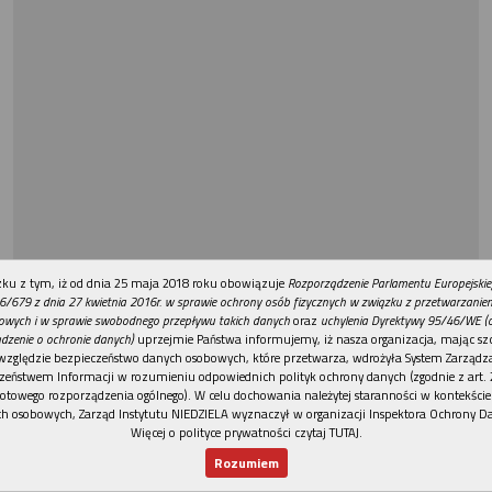
REKLAMA
ku z tym, iż od dnia 25 maja 2018 roku obowiązuje
Rozporządzenie Parlamentu Europejskie
6/679 z dnia 27 kwietnia 2016r. w sprawie ochrony osób fizycznych w związku z przetwarzani
owych i w sprawie swobodnego przepływu takich danych
oraz
uchylenia Dyrektywy 95/46/WE (
dzenie o ochronie danych)
uprzejmie Państwa informujemy, iż nasza organizacja, mając szc
względzie bezpieczeństwo danych osobowych, które przetwarza, wdrożyła System Zarządz
zeństwem Informacji w rozumieniu odpowiednich polityk ochrony danych (zgodnie z art. 2
otowego rozporządzenia ogólnego). W celu dochowania należytej staranności w kontekście
h osobowych, Zarząd Instytutu NIEDZIELA wyznaczył w organizacji Inspektora Ochrony D
Więcej o polityce prywatności czytaj TUTAJ
.
Rozumiem
Nowy numer
Dla Ciebie
Najnowsze
Wspieram