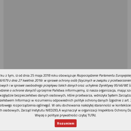
REKLAMA
ku z tym, iż od dnia 25 maja 2018 roku obowiązuje
Rozporządzenie Parlamentu Europejskie
6/679 z dnia 27 kwietnia 2016r. w sprawie ochrony osób fizycznych w związku z przetwarzani
owych i w sprawie swobodnego przepływu takich danych
oraz
uchylenia Dyrektywy 95/46/WE (
dzenie o ochronie danych)
uprzejmie Państwa informujemy, iż nasza organizacja, mając szc
względzie bezpieczeństwo danych osobowych, które przetwarza, wdrożyła System Zarządz
zeństwem Informacji w rozumieniu odpowiednich polityk ochrony danych (zgodnie z art. 2
otowego rozporządzenia ogólnego). W celu dochowania należytej staranności w kontekście
h osobowych, Zarząd Instytutu NIEDZIELA wyznaczył w organizacji Inspektora Ochrony D
Więcej o polityce prywatności czytaj TUTAJ
.
Rozumiem
Nowy numer
Dla Ciebie
Najnowsze
Wspieram