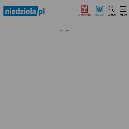
E‑WYDANIE
KSIĄŻKI
SZUKAJ
MENU
REKLAMA