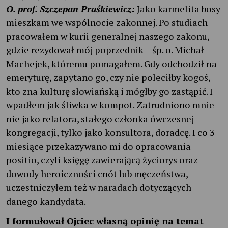
O. prof. Szczepan Praśkiewicz:
Jako karmelita bosy
mieszkam we wspólnocie zakonnej. Po studiach
pracowałem w kurii generalnej naszego zakonu,
gdzie rezydował mój poprzednik – śp. o. Michał
Machejek, któremu pomagałem. Gdy odchodził na
emeryturę, zapytano go, czy nie poleciłby kogoś,
kto zna kulturę słowiańską i mógłby go zastąpić. I
wpadłem jak śliwka w kompot. Zatrudniono mnie
nie jako relatora, stałego członka ówczesnej
kongregacji, tylko jako konsultora, doradcę. I co 3
miesiące przekazywano mi do opracowania
positio, czyli księgę zawierającą życiorys oraz
dowody heroiczności cnót lub męczeństwa,
uczestniczyłem też w naradach dotyczących
danego kandydata.
I formułował Ojciec własną opinię na temat