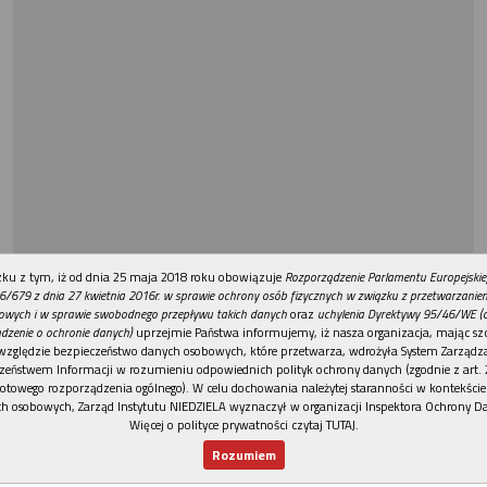
REKLAMA
ku z tym, iż od dnia 25 maja 2018 roku obowiązuje
Rozporządzenie Parlamentu Europejskie
6/679 z dnia 27 kwietnia 2016r. w sprawie ochrony osób fizycznych w związku z przetwarzani
owych i w sprawie swobodnego przepływu takich danych
oraz
uchylenia Dyrektywy 95/46/WE (
dzenie o ochronie danych)
uprzejmie Państwa informujemy, iż nasza organizacja, mając szc
względzie bezpieczeństwo danych osobowych, które przetwarza, wdrożyła System Zarządz
zeństwem Informacji w rozumieniu odpowiednich polityk ochrony danych (zgodnie z art. 2
otowego rozporządzenia ogólnego). W celu dochowania należytej staranności w kontekście
h osobowych, Zarząd Instytutu NIEDZIELA wyznaczył w organizacji Inspektora Ochrony D
Więcej o polityce prywatności czytaj TUTAJ
.
Rozumiem
Nowy numer
Dla Ciebie
Najnowsze
Wspieram