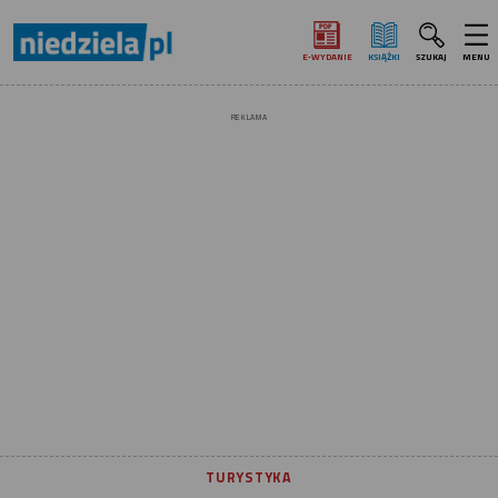
E‑WYDANIE
KSIĄŻKI
SZUKAJ
MENU
REKLAMA
TURYSTYKA