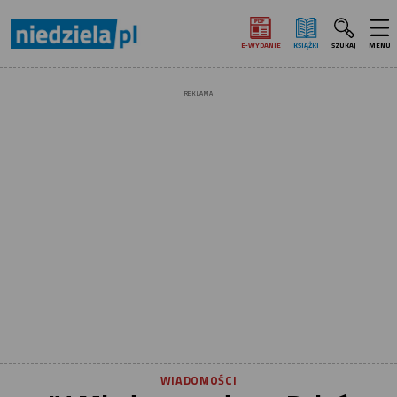
E‑WYDANIE
KSIĄŻKI
SZUKAJ
MENU
REKLAMA
WIADOMOŚCI