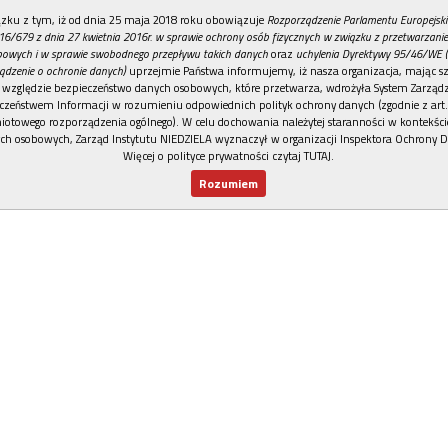
REKLAMA
zku z tym, iż od dnia 25 maja 2018 roku obowiązuje
Rozporządzenie Parlamentu Europejski
16/679 z dnia 27 kwietnia 2016r. w sprawie ochrony osób fizycznych w związku z przetwarzan
owych i w sprawie swobodnego przepływu takich danych
oraz
uchylenia Dyrektywy 95/46/WE (
ądzenie o ochronie danych)
uprzejmie Państwa informujemy, iż nasza organizacja, mając sz
 względzie bezpieczeństwo danych osobowych, które przetwarza, wdrożyła System Zarząd
czeństwem Informacji w rozumieniu odpowiednich polityk ochrony danych (zgodnie z art. 
otowego rozporządzenia ogólnego). W celu dochowania należytej staranności w kontekści
ch osobowych, Zarząd Instytutu NIEDZIELA wyznaczył w organizacji Inspektora Ochrony 
Więcej o polityce prywatności czytaj TUTAJ
.
Rozumiem
Nowy numer
Dla Ciebie
Najnowsze
Wspieram