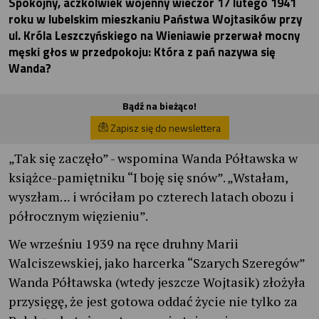
Spokojny, aczkolwiek wojenny wieczór 17 lutego 1941
roku w lubelskim mieszkaniu Państwa Wojtasików przy
ul. Króla Leszczyńskiego na Wieniawie przerwał mocny
męski głos w przedpokoju: Która z pań nazywa się
Wanda?
Bądź na bieżąco!
Zapisz się do newslettera
„Tak się zaczęło” - wspomina Wanda Półtawska w
książce-pamiętniku “I boję się snów”. „Wstałam,
wyszłam… i wróciłam po czterech latach obozu i
półrocznym więzieniu”.
We wrześniu 1939 na ręce druhny Marii
Walciszewskiej, jako harcerka “Szarych Szeregów”
Wanda Półtawska (wtedy jeszcze Wojtasik) złożyła
przysięgę, że jest gotowa oddać życie nie tylko za