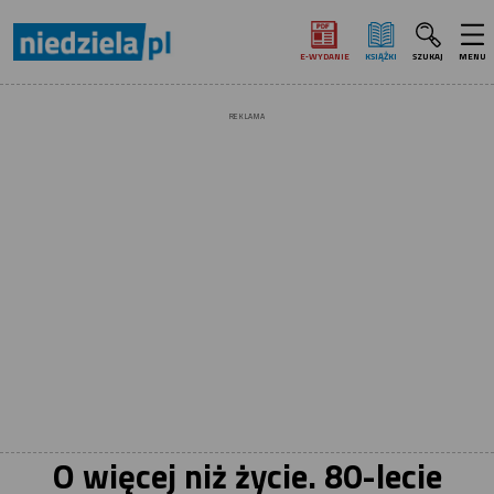
E‑WYDANIE
KSIĄŻKI
SZUKAJ
MENU
REKLAMA
O więcej niż życie. 80-lecie