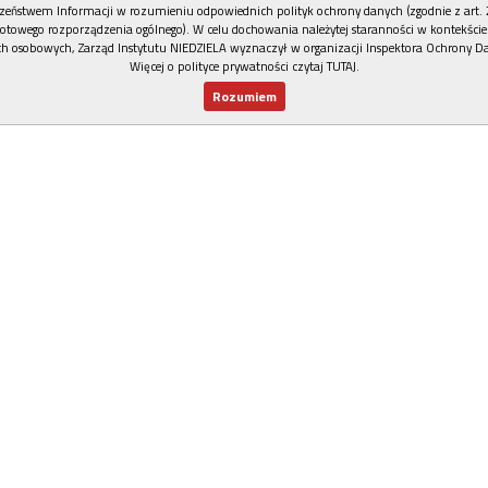
zeństwem Informacji w rozumieniu odpowiednich polityk ochrony danych (zgodnie z art. 2
otowego rozporządzenia ogólnego). W celu dochowania należytej staranności w kontekście
h osobowych, Zarząd Instytutu NIEDZIELA wyznaczył w organizacji Inspektora Ochrony D
Więcej o polityce prywatności czytaj TUTAJ
.
Rozumiem
Nowy numer
Dla Ciebie
Najnowsze
Wspieram