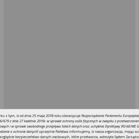
REKLAMA
ku z tym, iż od dnia 25 maja 2018 roku obowiązuje
Rozporządzenie Parlamentu Europejskie
6/679 z dnia 27 kwietnia 2016r. w sprawie ochrony osób fizycznych w związku z przetwarzani
owych i w sprawie swobodnego przepływu takich danych
oraz
uchylenia Dyrektywy 95/46/WE (
dzenie o ochronie danych)
uprzejmie Państwa informujemy, iż nasza organizacja, mając szc
względzie bezpieczeństwo danych osobowych, które przetwarza, wdrożyła System Zarządz