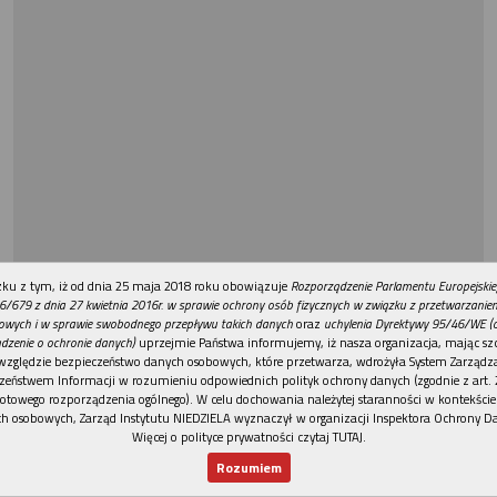
REKLAMA
ku z tym, iż od dnia 25 maja 2018 roku obowiązuje
Rozporządzenie Parlamentu Europejskie
6/679 z dnia 27 kwietnia 2016r. w sprawie ochrony osób fizycznych w związku z przetwarzani
owych i w sprawie swobodnego przepływu takich danych
oraz
uchylenia Dyrektywy 95/46/WE (
dzenie o ochronie danych)
uprzejmie Państwa informujemy, iż nasza organizacja, mając szc
względzie bezpieczeństwo danych osobowych, które przetwarza, wdrożyła System Zarządz
zeństwem Informacji w rozumieniu odpowiednich polityk ochrony danych (zgodnie z art. 2
otowego rozporządzenia ogólnego). W celu dochowania należytej staranności w kontekście
h osobowych, Zarząd Instytutu NIEDZIELA wyznaczył w organizacji Inspektora Ochrony D
Więcej o polityce prywatności czytaj TUTAJ
.
Rozumiem
Nowy numer
Dla Ciebie
Najnowsze
Wspieram