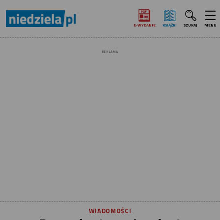
E‑WYDANIE
KSIĄŻKI
SZUKAJ
MENU
REKLAMA
WIADOMOŚCI