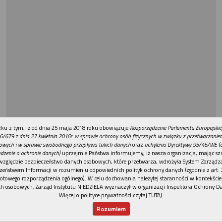
REKLAMA
ku z tym, iż od dnia 25 maja 2018 roku obowiązuje
Rozporządzenie Parlamentu Europejskie
6/679 z dnia 27 kwietnia 2016r. w sprawie ochrony osób fizycznych w związku z przetwarzani
owych i w sprawie swobodnego przepływu takich danych
oraz
uchylenia Dyrektywy 95/46/WE (
dzenie o ochronie danych)
uprzejmie Państwa informujemy, iż nasza organizacja, mając szc
względzie bezpieczeństwo danych osobowych, które przetwarza, wdrożyła System Zarządz
zeństwem Informacji w rozumieniu odpowiednich polityk ochrony danych (zgodnie z art. 2
otowego rozporządzenia ogólnego). W celu dochowania należytej staranności w kontekście
h osobowych, Zarząd Instytutu NIEDZIELA wyznaczył w organizacji Inspektora Ochrony D
Więcej o polityce prywatności czytaj TUTAJ
.
Rozumiem
Nowy numer
Dla Ciebie
Najnowsze
Wspieram