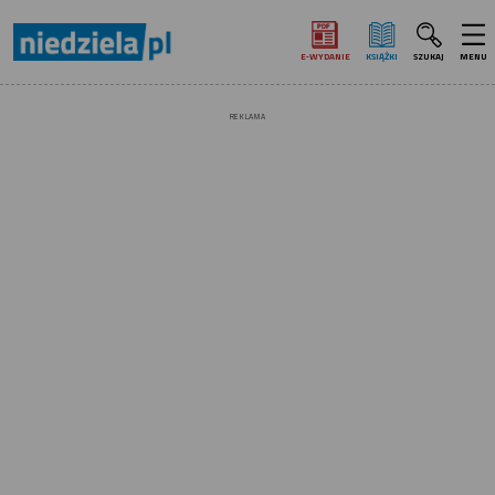
E‑WYDANIE
KSIĄŻKI
SZUKAJ
MENU
REKLAMA