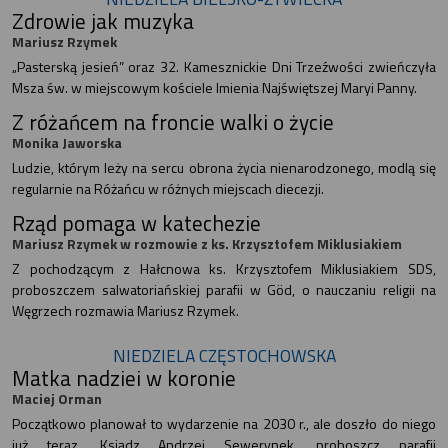
Zdrowie jak muzyka
Mariusz Rzymek
„Pasterską jesień” oraz 32. Kamesznickie Dni Trzeźwości zwieńczyła
Msza św. w miejscowym kościele Imienia Najświętszej Maryi Panny.
Z różańcem na froncie walki o życie
Monika Jaworska
Ludzie, którym leży na sercu obrona życia nienarodzonego, modlą się
regularnie na Różańcu w różnych miejscach diecezji.
Rząd pomaga w katechezie
Mariusz Rzymek w rozmowie z ks. Krzysztofem Miklusiakiem
Z pochodzącym z Hałcnowa ks. Krzysztofem Miklusiakiem SDS,
proboszczem salwatoriańskiej parafii w Göd, o nauczaniu religii na
Węgrzech rozmawia Mariusz Rzymek.
NIEDZIELA CZĘSTOCHOWSKA
Matka nadziei w koronie
Maciej Orman
Początkowo planował to wydarzenie na 2030 r., ale doszło do niego
już teraz. Ksiądz Andrzej Sewerynek, proboszcz parafii