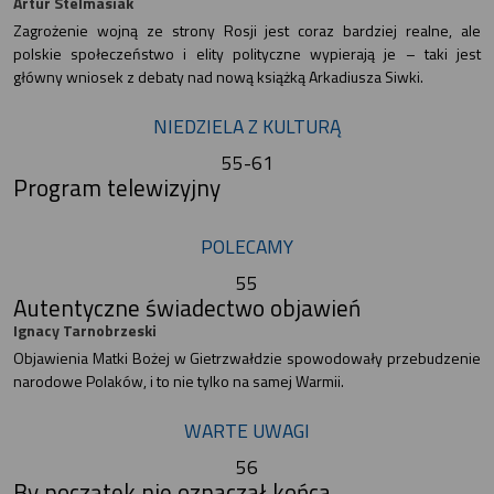
Artur Stelmasiak
Zagrożenie wojną ze strony Rosji jest coraz bardziej realne, ale
polskie społeczeństwo i elity polityczne wypierają je – taki jest
główny wniosek z debaty nad nową książką Arkadiusza Siwki.
NIEDZIELA Z KULTURĄ
55-61
Program telewizyjny
POLECAMY
55
Autentyczne świadectwo objawień
Ignacy Tarnobrzeski
Objawienia Matki Bożej w Gietrzwałdzie spowodowały przebudzenie
narodowe Polaków, i to nie tylko na samej Warmii.
WARTE UWAGI
56
By początek nie oznaczał końca