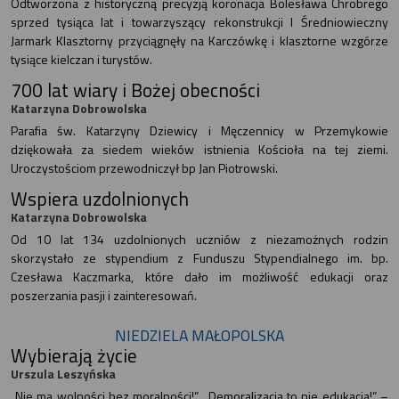
Odtworzona z historyczną precyzją koronacja Bolesława Chrobrego
sprzed tysiąca lat i towarzyszący rekonstrukcji I Średniowieczny
Jarmark Klasztorny przyciągnęły na Karczówkę i klasztorne wzgórze
tysiące kielczan i turystów.
700 lat wiary i Bożej obecności
Katarzyna Dobrowolska
Parafia św. Katarzyny Dziewicy i Męczennicy w Przemykowie
dziękowała za siedem wieków istnienia Kościoła na tej ziemi.
Uroczystościom przewodniczył bp Jan Piotrowski.
Wspiera uzdolnionych
Katarzyna Dobrowolska
Od 10 lat 134 uzdolnionych uczniów z niezamożnych rodzin
skorzystało ze stypendium z Funduszu Stypendialnego im. bp.
Czesława Kaczmarka, które dało im możliwość edukacji oraz
poszerzania pasji i zainteresowań.
NIEDZIELA MAŁOPOLSKA
Wybierają życie
Urszula Leszyńska
„Nie ma wolności bez moralności!”, „Demoralizacja to nie edukacja!” –