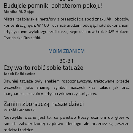
Budujcie pomniki bohaterom pokoju!
Monika M. Zając
Mistrz rzeźbiarskiej metafory, z przeszłością spod znaku AK i obozów
koncentracyjnych. W 100. rocznicę urodzin, oddając hołd dokonaniom
artystycznym wybitnego rzeźbiarza, Sejm ustanowił rok 2025 Rokiem
Franciszka Duszeńki.
MOIM ZDANIEM
30-31
Czy warto robić sobie tatuaże
Jacek Pałkiewicz
Dawniej tatuaże były znakiem rozpoznawczym, traktowane przede
wszystkim jako znamię, symbol niższych klas, takich jak brać
marynarska, skazańcy, artyści cyrkowi czy kurtyzany.
Zanim zborsuczą nasze dzieci
Witold Gadowski
Niezwykle ważne jest to, co państwo tłoczy uczniom do głów w
ramach zatwierdzonej rządowo ideologii, ale przecież są jeszcze
rodzina i rodzice.