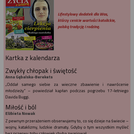
Lifestylowy dodatek dla Was,
którzy cenicie wartości katolickie,
polską tradycję i rodzinę.
Kartka z kalendarza
Zwykły chłopak i świętość
Anna Gębalska-Berekets
„Oddał samego siebie za wieczne zbawienie i nawrócenie
młodzieży” – powiedział kapłan podczas pogrzebu 17-letniego
Davida Buggi.
Miłość i ból
Elżbieta Nowak
Z pewnym przerażeniem obserwujemy to, co się dzieje na świecie –
wojny, kataklizmy, ludzkie dramaty. Gdyby o tym wszystkim myśleć
bez przerwy, toby człowiek chyba zwariował.