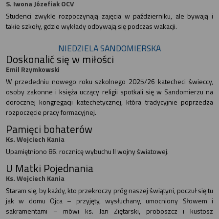
S. Iwona Józefiak OCV
Studenci zwykle rozpoczynają zajęcia w październiku, ale bywają i
takie szkoły, gdzie wykłady odbywają się podczas wakacji.
NIEDZIELA SANDOMIERSKA
Doskonalić się w miłości
Emil Rzymkowski
W przededniu nowego roku szkolnego 2025/26 katecheci świeccy,
osoby zakonne i księża uczący religii spotkali się w Sandomierzu na
dorocznej kongregacji katechetycznej, która tradycyjnie poprzedza
rozpoczęcie pracy formacyjnej.
Pamięci bohaterów
Ks. Wojciech Kania
Upamiętniono 86. rocznicę wybuchu II wojny światowej.
U Matki Pojednania
Ks. Wojciech Kania
Staram się, by każdy, kto przekroczy próg naszej świątyni, poczuł się tu
jak w domu Ojca – przyjęty, wysłuchany, umocniony Słowem i
sakramentami – mówi ks. Jan Ziętarski, proboszcz i kustosz