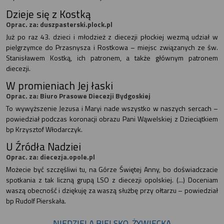
Dzieje się z Kostką
Oprac. za: duszpasterski.plock.pl
Już po raz 43. dzieci i młodzież z diecezji płockiej wezmą udział w
pielgrzymce do Przasnysza i Rostkowa – miejsc związanych ze św.
Stanisławem Kostką, ich patronem, a także głównym patronem
diecezji.
W promieniach Jej łaski
Oprac. za: Biuro Prasowe Diecezji Bydgoskiej
To wywyższenie Jezusa i Maryi nade wszystko w naszych sercach –
powiedział podczas koronacji obrazu Pani Wąwelskiej z Dzieciątkiem
bp Krzysztof Włodarczyk.
U Źródła Nadziei
Oprac. za: diecezja.opole.pl
Możecie być szczęśliwi tu, na Górze Świętej Anny, bo doświadczacie
spotkania z tak liczną grupą LSO z diecezji opolskiej. (...) Doceniam
waszą obecność i dziękuję za waszą służbę przy ołtarzu – powiedział
bp Rudolf Pierskała.
NIEDZIELA BIELSKO-ŻYWIECKA