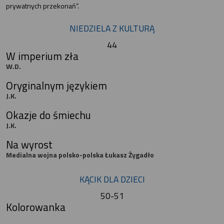
prywatnych przekonań”.
NIEDZIELA Z KULTURĄ
44
W imperium zła
W.D.
Oryginalnym językiem
J.K.
Okazje do śmiechu
J.K.
Na wyrost
Medialna wojna polsko-polska Łukasz Żygadło
KĄCIK DLA DZIECI
50-51
Kolorowanka