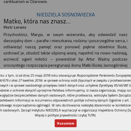
sanktuarium w Ożarowie.
NIEDZIELA SOSNOWIECKA
Matko, która nas znasz…
Piotr Lorenc
Przychodzisz, Maryjo, w swym wizerunku, aby odwiedzić nasz
diecezjalny dom – parafie i mieszkania, rodziny i poszczególne serca, i
odświeżyć naszą pamięć oraz ponowić piękne obietnice Boże,
uzdrowić je, obudzić także uśpioną wiarę, napełnić na nowo nadzieją,
wzniecić ogień miłości – powiedział bp Artur Ważny podczas
uroczystego rozpoczęcia peregrynacji ikony Matki Bożej Jasnogórskiej
w diecezji sosnowieckiej.
REKLAMA
ku z tym, iż od dnia 25 maja 2018 roku obowiązuje
Rozporządzenie Parlamentu Europejskie
Nadzieja, odwaga i przebaczenie
6/679 z dnia 27 kwietnia 2016r. w sprawie ochrony osób fizycznych w związku z przetwarzani
owych i w sprawie swobodnego przepływu takich danych
oraz
uchylenia Dyrektywy 95/46/WE (
Piotr Lorenc
dzenie o ochronie danych)
uprzejmie Państwa informujemy, iż nasza organizacja, mając szc
Będzie ich 23, po jednym w każdym dekanacie. Pierwsze odbyło się
względzie bezpieczeństwo danych osobowych, które przetwarza, wdrożyła System Zarządz
31 sierpnia w bazylice katedralnej Wniebowzięcia Najświętszej Maryi
zeństwem Informacji w rozumieniu odpowiednich polityk ochrony danych (zgodnie z art. 2
otowego rozporządzenia ogólnego). W celu dochowania należytej staranności w kontekście
Panny w Sosnowcu.
h osobowych, Zarząd Instytutu NIEDZIELA wyznaczył w organizacji Inspektora Ochrony D
Z pokorą dziękujmy za chleb
Więcej o polityce prywatności czytaj TUTAJ
.
Ewa Barczyk
Rozumiem
Nowy numer
Dla Ciebie
Najnowsze
Wspieram
Często zapominamy o tym, że aby nasz powszedni chleb znalazł się w