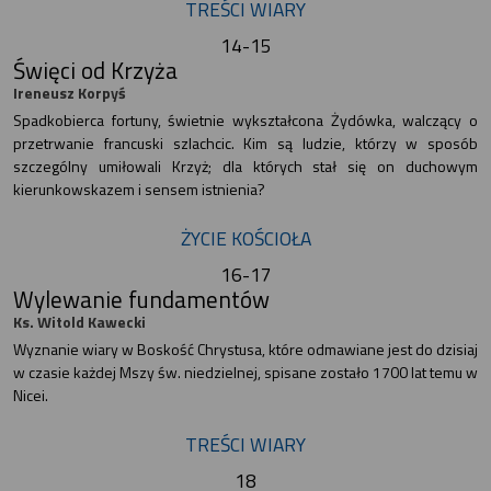
TREŚCI WIARY
14-15
Święci od Krzyża
Ireneusz Korpyś
Spadkobierca fortuny, świetnie wykształcona Żydówka, walczący o
przetrwanie francuski szlachcic. Kim są ludzie, którzy w sposób
szczególny umiłowali Krzyż; dla których stał się on duchowym
kierunkowskazem i sensem istnienia?
ŻYCIE KOŚCIOŁA
16-17
Wylewanie fundamentów
Ks. Witold Kawecki
Wyznanie wiary w Boskość Chrystusa, które odmawiane jest do dzisiaj
w czasie każdej Mszy św. niedzielnej, spisane zostało 1700 lat temu w
Nicei.
TREŚCI WIARY
18