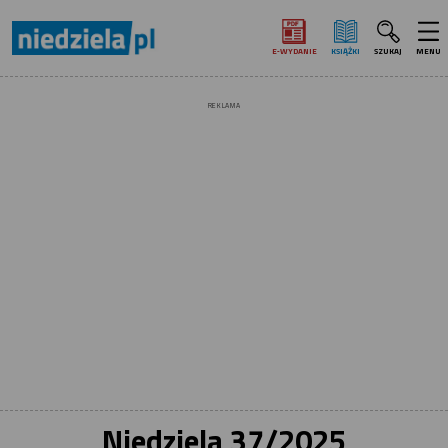
E‑WYDANIE
KSIĄŻKI
SZUKAJ
MENU
REKLAMA
Niedziela 37/2025