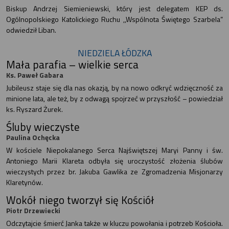
Biskup Andrzej Siemieniewski, który jest delegatem KEP ds.
Ogólnopolskiego Katolickiego Ruchu ,,Wspólnota Świętego Szarbela”
odwiedził Liban.
NIEDZIELA ŁÓDZKA
Mała parafia – wielkie serca
Ks. Paweł Gabara
Jubileusz staje się dla nas okazją, by na nowo odkryć wdzięczność za
minione lata, ale też, by z odwagą spojrzeć w przyszłość – powiedział
ks. Ryszard Żurek.
Śluby wieczyste
Paulina Ochęcka
W kościele Niepokalanego Serca Najświętszej Maryi Panny i św.
Antoniego Marii Klareta odbyła się uroczystość złożenia ślubów
wieczystych przez br. Jakuba Gawlika ze Zgromadzenia Misjonarzy
Klaretynów.
Wokół niego tworzył się Kościół
Piotr Drzewiecki
Odczytajcie śmierć Janka także w kluczu powołania i potrzeb Kościoła.