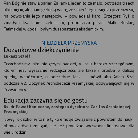
Pan Bóg nie stawia barier. Za Janka jeden to za mało, potrzeba trzech
albo pięciu, ale mam głęboką wiarę, że śmierć tego księdza przełoży się
na powołania jego następców – powiedział kard. Grzegorz Ryś o
zmarłym ks. Janie Czekalskim, proboszczu parafii Matki Boskiej
Fatimskiej w Łodzi i byłym duszpasterzu akademickim.
NIEDZIELA PRZEMYSKA
Dożynkowe dziękczynienie
Łukasz Sztolf
Przychodzimy jako pielgrzymi nadziei, w celu bardzo szczególnym,
którym jest wyrażanie wdzięczności, ale także i prośba o dalszą
opiekę, współpracę, o potrzebne łaski – mówił abp Adam Szal
podczas 42. Dożynek Archidiecezji Przemyskiej odbywających się w
Przysietnicy.
Edukacja zaczyna się od gestu
Ks. dr Paweł Konieczny, zastępca dyrektora Caritas Archidiecezji
Przemyskiej
Nowy rok szkolny to nie tylko emocje związane z powrotem do nauki,
obowiązków i zmagań, ale też poważne wyzwanie finansowe dla
wielu rodzin.