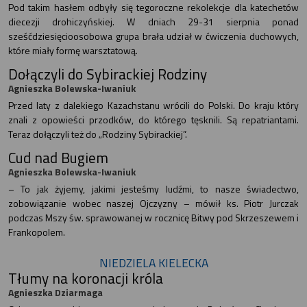
Pod takim hasłem odbyły się tegoroczne rekolekcje dla katechetów
diecezji drohiczyńskiej. W dniach 29-31 sierpnia ponad
sześćdziesięcioosobowa grupa brała udział w ćwiczenia duchowych,
które miały formę warsztatową.
Dołączyli do Sybirackiej Rodziny
Agnieszka Bolewska-Iwaniuk
Przed laty z dalekiego Kazachstanu wrócili do Polski. Do kraju który
znali z opowieści przodków, do którego tęsknili. Są repatriantami.
Teraz dołączyli też do „Rodziny Sybirackiej”.
Cud nad Bugiem
Agnieszka Bolewska-Iwaniuk
– To jak żyjemy, jakimi jesteśmy ludźmi, to nasze świadectwo,
zobowiązanie wobec naszej Ojczyzny – mówił ks. Piotr Jurczak
podczas Mszy św. sprawowanej w rocznicę Bitwy pod Skrzeszewem i
Frankopolem.
NIEDZIELA KIELECKA
Tłumy na koronacji króla
Agnieszka Dziarmaga