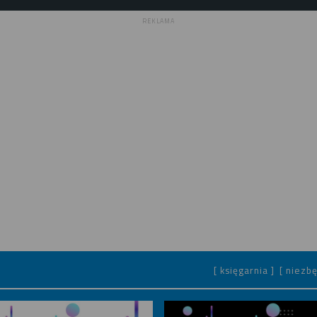
REKLAMA
[ księgarnia ]
[ niezbę