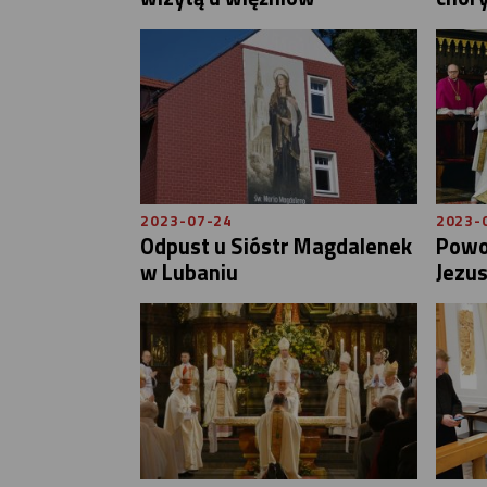
2023-07-24
2023-
Odpust u Sióstr Magdalenek
Powoł
w Lubaniu
Jezu