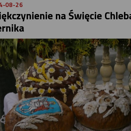
4-08-26
iękczynienie na Święcie Chleba
ernika