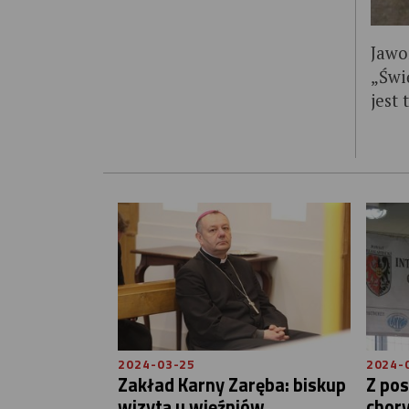
Jawo
„Świ
jest
2024-03-25
2024-
Zakład Karny Zaręba: biskup
Z pos
wizytą u więźniów
chor