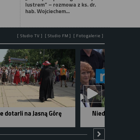
lustrem” – rozmowa z ks. dr.
hab. Wojciechem...
[ Studio TV ]
[ Studio FM ]
[ Fotogalerie ]
e dotarli na Jasną Górę
Niedziela w mieśc