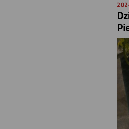
202
Dz
Pi