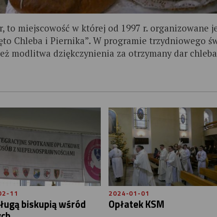
r, to miejscowość w której od 1997 r. organizowane j
ęto Chleba i Piernika”. W programie trzydniowego św
 też modlitwa dziękczynienia za otrzymany dar chleba
02-11
2024-01-01
ługą biskupią wśród
Opłatek KSM
ych