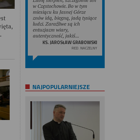
w Częstochowie. Bo w tym
miesiącu ku Jasnej Górze
est
znów idą, biegną, jadą tysiące
ludzi. Zaraźliwe są ich
ięta,
entuzjazm wiary,
.
autentyczność, jakiś...
KS. JAROSŁAW GRABOWSKI
RED. NACZELNY
NAJPOPULARNIEJSZE