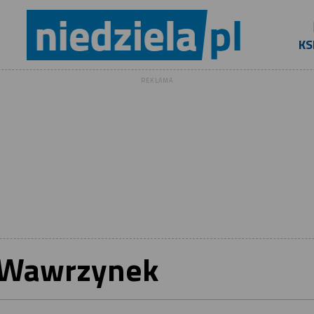
KS
REKLAMA
 Wawrzynek