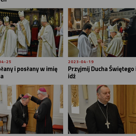
04-25
2023-04-19
any i posłany w imię
Przyjmij Ducha Świętego 
sa
idź