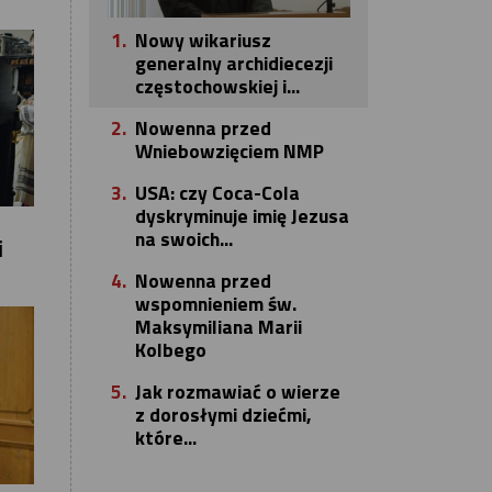
1.
Nowy wikariusz
generalny archidiecezji
częstochowskiej i...
2.
Nowenna przed
Wniebowzięciem NMP
3.
USA: czy Coca-Cola
dyskryminuje imię Jezusa
na swoich...
i
4.
Nowenna przed
wspomnieniem św.
Maksymiliana Marii
Kolbego
5.
Jak rozmawiać o wierze
z dorosłymi dziećmi,
które...