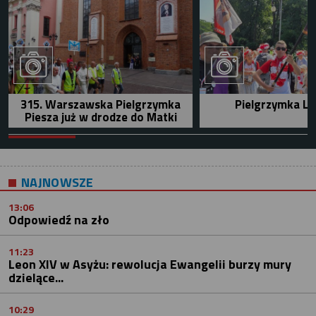
315. Warszawska Pielgrzymka
Pielgrzymka Le
Piesza już w drodze do Matki
NAJNOWSZE
13:06
Odpowiedź na zło
11:23
Leon XIV w Asyżu: rewolucja Ewangelii burzy mury
dzielące...
10:29