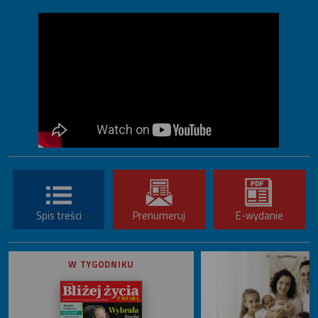
Spis treści
Prenumeruj
E-wydanie
W TYGODNIKU