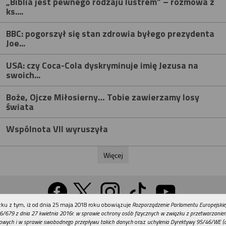
„Biblia jest pewnego rodzaju lustrem” – rozmowa z
ks....
BBC: pogorszył się stan zdrowia byłego prezydenta
Joe...
USA: czy Coca-Cola dyskryminuje imię Jezusa na
swoich...
Boże, Ojcze Miłosierny… Tobie zawierzamy losy
świata
Wspólnota VII wyruszyła
Więcej
REKLAMA
ku z tym, iż od dnia 25 maja 2018 roku obowiązuje
Rozporządzenie Parlamentu Europejskie
Wersja na komputer
6/679 z dnia 27 kwietnia 2016r. w sprawie ochrony osób fizycznych w związku z przetwarzani
owych i w sprawie swobodnego przepływu takich danych
oraz
uchylenia Dyrektywy 95/46/WE (