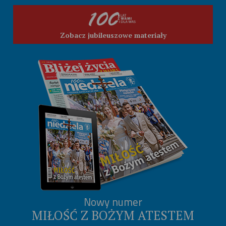
Zobacz jubileuszowe materiały
Nowy numer
MIŁOŚĆ Z BOŻYM ATESTEM