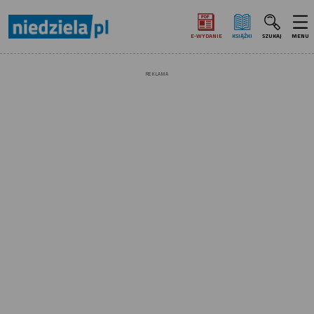
E‑WYDANIE
KSIĄŻKI
SZUKAJ
MENU
REKLAMA