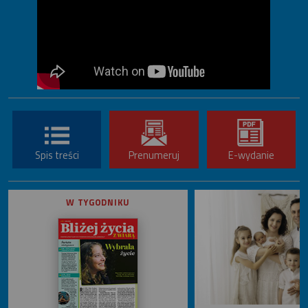
Spis treści
Prenumeruj
E-wydanie
W TYGODNIKU