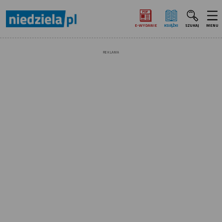
E‑WYDANIE
KSIĄŻKI
SZUKAJ
MENU
REKLAMA