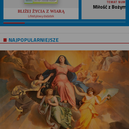
TEMAT NUME
Miłość z Bożym 
BLIŻEJ ŻYCIA Z WIARĄ
Lifestylowy dodatek
NAJPOPULARNIEJSZE