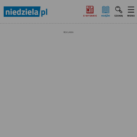
E‑WYDANIE
KSIĄŻKI
SZUKAJ
MENU
REKLAMA