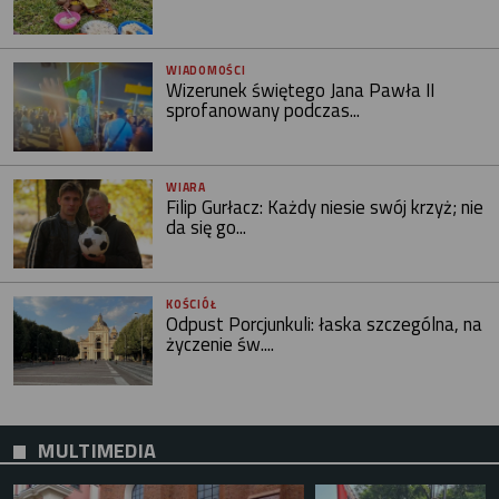
WIADOMOŚCI
Wizerunek świętego Jana Pawła II
sprofanowany podczas...
WIARA
Filip Gurłacz: Każdy niesie swój krzyż; nie
da się go...
KOŚCIÓŁ
Odpust Porcjunkuli: łaska szczególna, na
życzenie św....
MULTIMEDIA