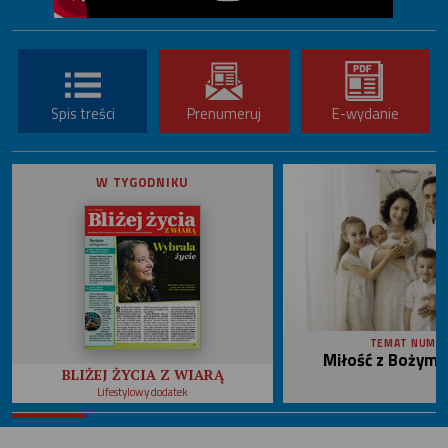
Spis treści
Prenumeruj
E-wydanie
W TYGODNIKU
TEMAT NUME
Miłość z Bożym 
BLIŻEJ ŻYCIA Z WIARĄ
Lifestylowy dodatek