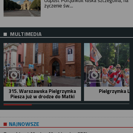
Odpust Porcjunkuli: łaska szczególna, na
życzenie św....
MULTIMEDIA
315. Warszawska Pielgrzymka
Pielgrzymka Le
Piesza już w drodze do Matki
NAJNOWSZE