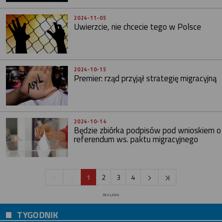
2024-11-05
Uwierzcie, nie chcecie tego w Polsce
2024-10-15
Premier: rząd przyjął strategię migracyjną
2024-10-14
Będzie zbiórka podpisów pod wnioskiem o
referendum ws. paktu migracyjnego
1
2
3
4
REKLAMA
TYGODNIK