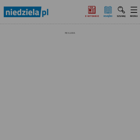
E‑WYDANIE
KSIĄŻKI
SZUKAJ
MENU
REKLAMA