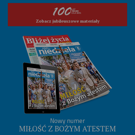
Zobacz jubileuszowe materiały
Nowy numer
MIŁOŚĆ Z BOŻYM ATESTEM