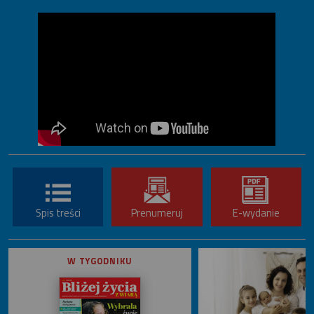
Spis treści
Prenumeruj
E-wydanie
W TYGODNIKU