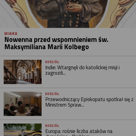
WIARA
Nowenna przed wspomnieniem św.
Maksymiliana Marii Kolbego
KOŚCIÓŁ
Indie: Wtargnęli do katolickiej misji i
zagrozili...
KOŚCIÓŁ
Przewodniczący Episkopatu spotkał się z
Ministrem Spraw...
KOŚCIÓŁ
Europa: rośnie liczba ataków na