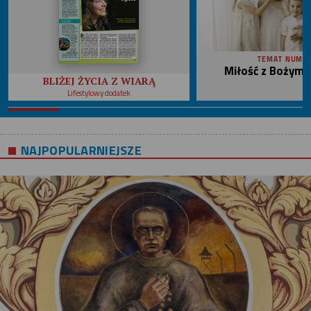
TEMAT NUME
Miłość z Bożym 
BLIŻEJ ŻYCIA Z WIARĄ
Lifestylowy dodatek
NAJPOPULARNIEJSZE