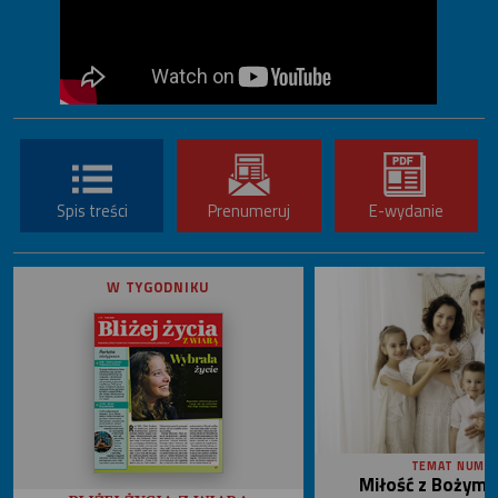
Spis treści
Prenumeruj
E-wydanie
W TYGODNIKU
TEMAT NUME
Miłość z Bożym 