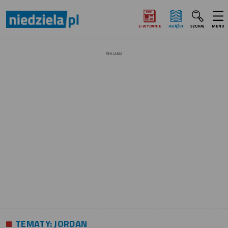
E‑WYDANIE
KSIĄŻKI
SZUKAJ
MENU
REKLAMA
TEMATY:
JORDAN