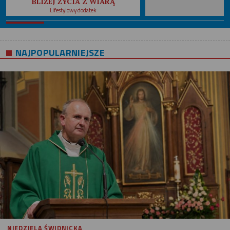
BLIŻEJ ŻYCIA Z WIARĄ
Lifestylowy dodatek
NAJPOPULARNIEJSZE
NIEDZIELA ŚWIDNICKA