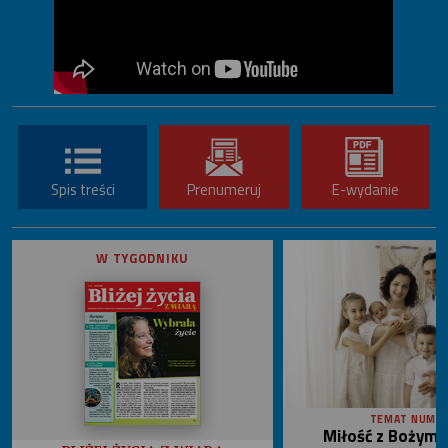
Spis treści
Prenumeruj
E-wydanie
W TYGODNIKU
TEMAT NUME
Miłość z Bożym 