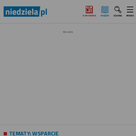
E‑WYDANIE
KSIĄŻKI
SZUKAJ
MENU
REKLAMA
TEMATY:
WSPARCIE