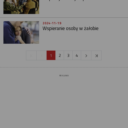
2024-11-19
Wspieranie osoby w żałobie
1
2
3
4
REKLAMA