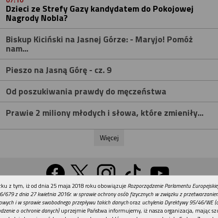
07:10
Dzieci ze Strefy Gazy kandydatem do Pokojowej
Nagrody Nobla?
Biskup Kiciński na Jasnej Górze: - Maryjo! Pomóż
nam...
Pieszo na Jasną Górę - cz. 9
Od poszukiwania prawdy do męczeństwa
Prawie 2 miliony młodych i słowa, które zmieniły...
Więcej
REKLAMA
ku z tym, iż od dnia 25 maja 2018 roku obowiązuje
Rozporządzenie Parlamentu Europejskie
Wersja na komputer
6/679 z dnia 27 kwietnia 2016r. w sprawie ochrony osób fizycznych w związku z przetwarzani
owych i w sprawie swobodnego przepływu takich danych
oraz
uchylenia Dyrektywy 95/46/WE (
dzenie o ochronie danych)
uprzejmie Państwa informujemy, iż nasza organizacja, mając szc