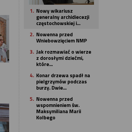
1.
Nowy wikariusz
generalny archidiecezji
częstochowskiej i...
2.
Nowenna przed
Wniebowzięciem NMP
3.
Jak rozmawiać o wierze
z dorosłymi dziećmi,
które...
4.
Konar drzewa spadł na
pielgrzymów podczas
burzy. Dwie...
5.
Nowenna przed
wspomnieniem św.
Maksymiliana Marii
Kolbego