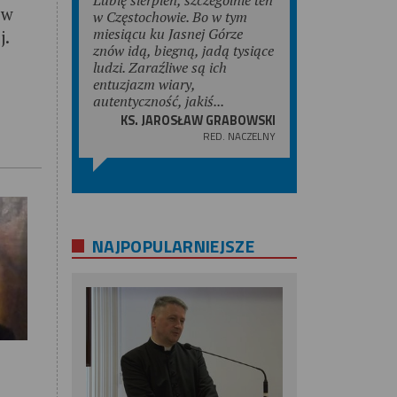
 w
w Częstochowie. Bo w tym
miesiącu ku Jasnej Górze
j.
znów idą, biegną, jadą tysiące
ludzi. Zaraźliwe są ich
entuzjazm wiary,
autentyczność, jakiś...
KS. JAROSŁAW GRABOWSKI
RED. NACZELNY
NAJPOPULARNIEJSZE
m