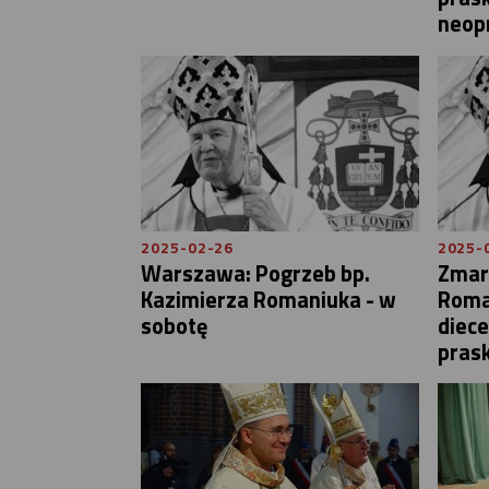
neop
2025-02-26
2025-
Warszawa: Pogrzeb bp.
Zmar
Kazimierza Romaniuka - w
Roma
sobotę
diec
prask