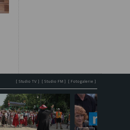
[ Studio TV ]
[ Studio FM ]
[ Fotogalerie ]