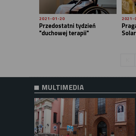
2021-01-20
2021-
Przedostatni tydzień
Prag
"duchowej terapii"
Sola
MULTIMEDIA