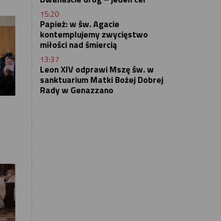
15:20
Papież: w św. Agacie
kontemplujemy zwycięstwo
miłości nad śmiercią
13:37
Leon XIV odprawi Mszę św. w
sanktuarium Matki Bożej Dobrej
Rady w Genazzano