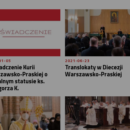
01-05
2021-06-23
dczenie Kurii
Translokaty w Diecezji
zawsko-Praskiej o
Warszawsko-Praskiej
lnym statusie ks.
orza K.