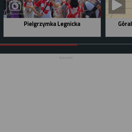
Pielgrzymka Legnicka
Góral
REKLAMA