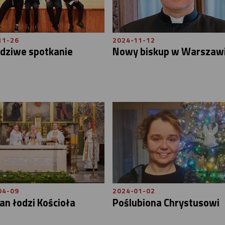
11-26
2024-11-12
dziwe spotkanie
Nowy biskup w Warszaw
04-09
2024-01-02
an łodzi Kościoła
Poślubiona Chrystusowi