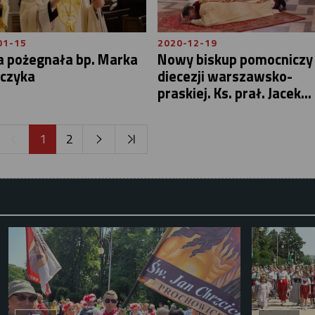
01-15
2020-12-19
a pożegnała bp. Marka
Nowy biskup pomocniczy
rczyka
diecezji warszawsko-
praskiej. Ks. prał. Jacek...
1
2