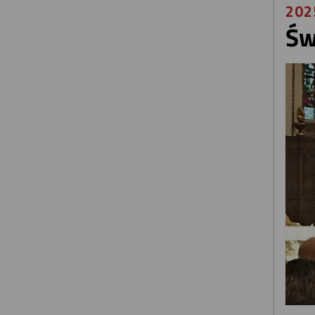
202
Św