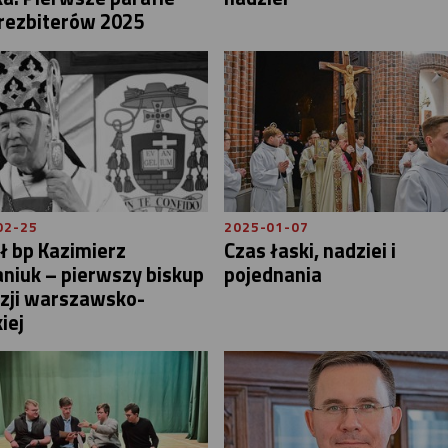
rezbiterów 2025
02-25
2025-01-07
ł bp Kazimierz
Czas łaski, nadziei i
niuk – pierwszy biskup
pojednania
ezji warszawsko-
iej