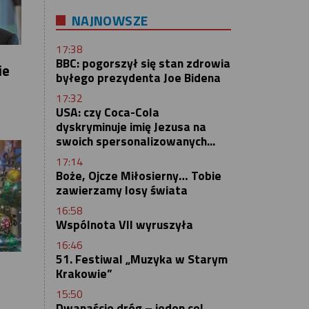
NAJNOWSZE
17:38
BBC: pogorszył się stan zdrowia
ie
byłego prezydenta Joe Bidena
17:32
USA: czy Coca-Cola
dyskryminuje imię Jezusa na
swoich spersonalizowanych...
17:14
Boże, Ojcze Miłosierny… Tobie
zawierzamy losy świata
16:58
Wspólnota VII wyruszyła
16:46
51. Festiwal „Muzyka w Starym
Krakowie”
15:50
Dwanaście dróg – jeden cel