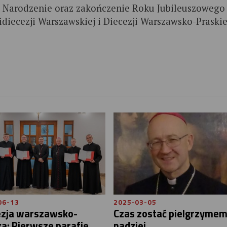
 Narodzenie oraz zakończenie Roku Jubileuszowego
idiecezji Warszawskiej i Diecezji Warszawsko-Praskie
06-13
2025-03-05
ezja warszawsko-
Czas zostać pielgrzyme
a: Pierwsze parafie
nadziei