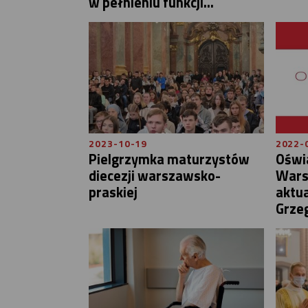
w pełnieniu funkcji...
2023-10-19
2022-
Pielgrzymka maturzystów
Oświa
diecezji warszawsko-
Wars
praskiej
aktua
Grzeg