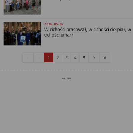
2026-05-02
W cichości pracował, w cichości cierpiał, w
cichości umarł
1
2
3
4
5
REKLAMA