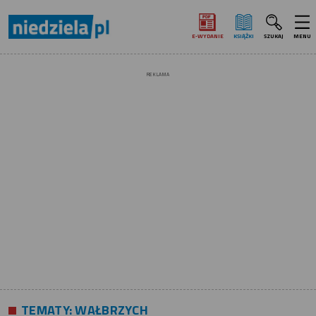
E‑WYDANIE
KSIĄŻKI
SZUKAJ
MENU
REKLAMA
TEMATY:
WAŁBRZYCH