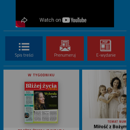
Spis treści
Prenumeruj
E-wydanie
W TYGODNIKU
TEMAT NUME
Miłość z Bożym 