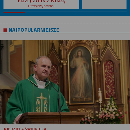
BLIŻEJ ŻYCIA Z WIARĄ
Lifestylowy dodatek
NAJPOPULARNIEJSZE
NIEDZIELA ŚWIDNICKA