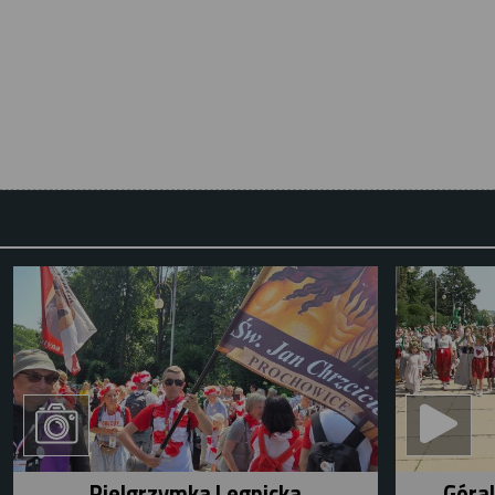
Pielgrzymka Legnicka
Góral