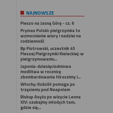
NAJNOWSZE
Pieszo na Jasną Górę - cz. 6
Prymas Polski: pielgrzymka to
wzmocnienie wiary i nadziei na
codzienność
Bp Piotrowski, uczestnik 45
Pieszej Pielgrzymki Kieleckiej: w
pielgrzymowaniu...
Japonia: dziesięciodniowa
modlitwa w rocznicę
zbombardowania Hiroszimy i...
Włochy: Kościół pomaga po
trzęsieniu pod Neapolem
Biskup Asyżu po wizycie Leona
XIV: szukajmy młodych tam,
gdzie się...