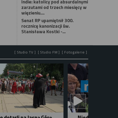
Indie: katolicy pod absurdalnymi
zarzutami od trzech miesięcy w
więzieniu....
Senat RP upamiętnił 300.
rocznicę kanonizacji św.
Stanisława Kostki -...
[ Studio TV ]
[ Studio FM ]
[ Fotogalerie ]
e dotarli na Jasną Górę
Niedziela w mieśc