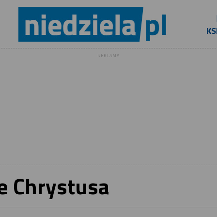
KS
REKLAMA
e Chrystusa