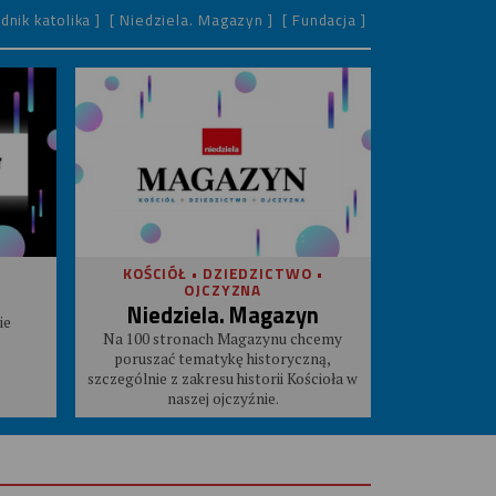
dnik katolika ]
[ Niedziela. Magazyn ]
[ Fundacja ]
KOŚCIÓŁ • DZIEDZICTWO •
OJCZYZNA
Niedziela. Magazyn
ie
Na 100 stronach Magazynu chcemy
poruszać tematykę historyczną,
szczególnie z zakresu historii Kościoła w
naszej ojczyźnie.