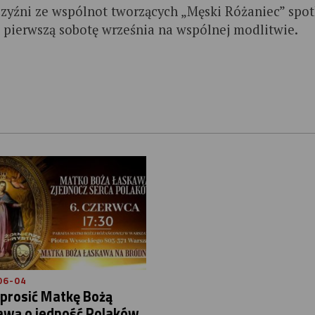
zyźni ze wspólnot tworzących „Męski Różaniec” spot
w pierwszą sobotę września na wspólnej modlitwie.
06-04
prosić Matkę Bożą
awą o jedność Polaków