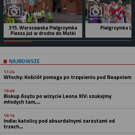
315. Warszawska Pielgrzymka
Pielgrzymka Le
Piesza już w drodze do Matki
NAJNOWSZE
17:24
Włochy: Kościół pomaga po trzęsieniu pod Neapolem
16:49
Biskup Asyżu po wizycie Leona XIV: szukajmy
młodych tam,...
16:14
Indie: katolicy pod absurdalnymi zarzutami od
trzech...