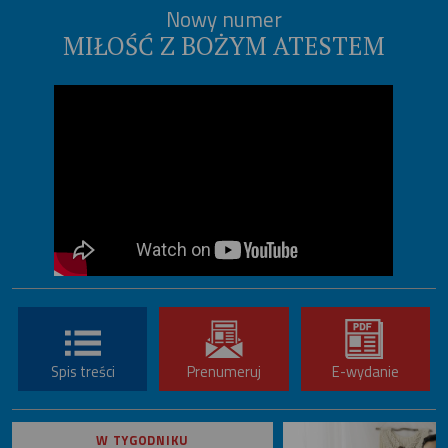
Nowy numer
MIŁOŚĆ Z BOŻYM ATESTEM
Spis treści
Prenumeruj
E-wydanie
W TYGODNIKU