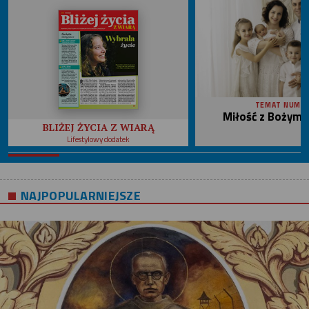
TEMAT NUME
Miłość z Bożym 
BLIŻEJ ŻYCIA Z WIARĄ
Lifestylowy dodatek
NAJPOPULARNIEJSZE