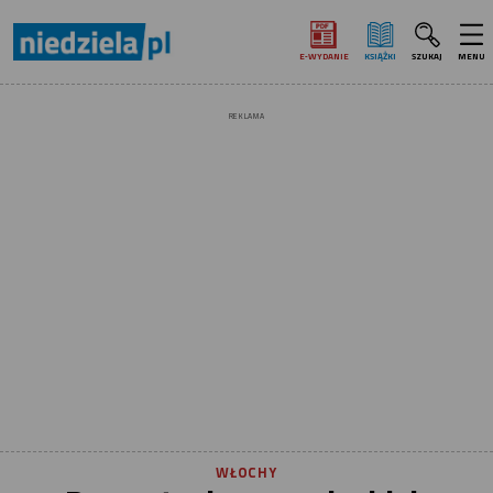
E‑WYDANIE
KSIĄŻKI
SZUKAJ
MENU
REKLAMA
WŁOCHY