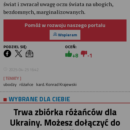
świat i zwracał uwagę oczu świata na ubogich,
bezdomnych, marginalizowanych.
Pomóż w rozwoju naszego portalu
Wspieram
PODZIEL SIĘ:
OCEŃ:
+8
-1
2025-04-25 16:42
[ TEMATY ]
ubodzy
różańce
kard. Konrad Krajewski
WYBRANE DLA CIEBIE
Trwa zbiórka różańców dla
Ukrainy. Możesz dołączyć do