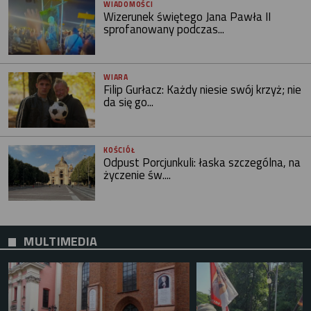
WIADOMOŚCI
Wizerunek świętego Jana Pawła II
sprofanowany podczas...
WIARA
Filip Gurłacz: Każdy niesie swój krzyż; nie
da się go...
KOŚCIÓŁ
Odpust Porcjunkuli: łaska szczególna, na
życzenie św....
MULTIMEDIA