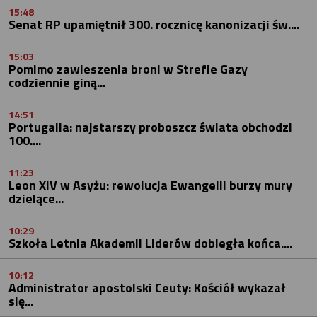
15:48
Senat RP upamiętnił 300. rocznicę kanonizacji św....
15:03
Pomimo zawieszenia broni w Strefie Gazy
codziennie giną...
14:51
Portugalia: najstarszy proboszcz świata obchodzi
100....
11:23
Leon XIV w Asyżu: rewolucja Ewangelii burzy mury
dzielące...
10:29
Szkoła Letnia Akademii Liderów dobiegła końca....
10:12
Administrator apostolski Ceuty: Kościół wykazał
się...