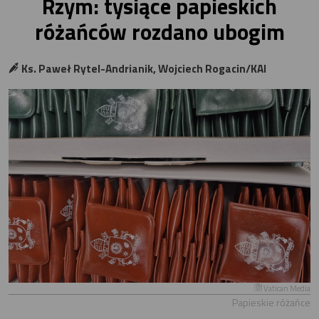
Rzym: tysiące papieskich
różańców rozdano ubogim
Ks. Paweł Rytel-Andrianik, Wojciech Rogacin/KAI
Vatican Media
Papieskie różańce