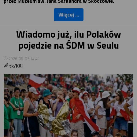
przez Muzeum św. Jana Sarkandra w Skoczowie.
Więcej ...
Wiadomo już, ilu Polaków
pojedzie na ŚDM w Seulu
2026-08-05 14:41
tk/KAI