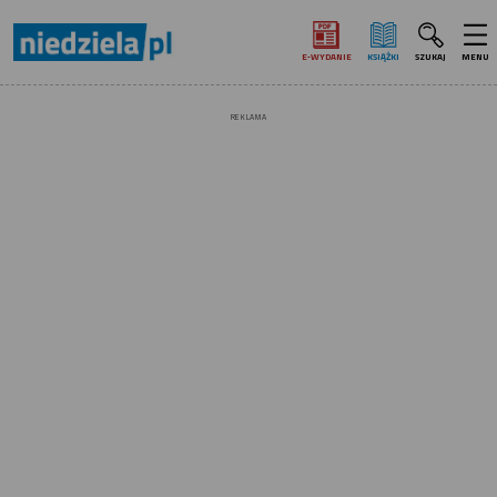
E‑WYDANIE
KSIĄŻKI
SZUKAJ
MENU
REKLAMA