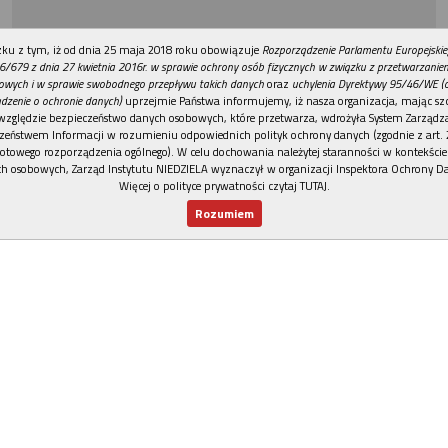
REKLAMA
ku z tym, iż od dnia 25 maja 2018 roku obowiązuje
Rozporządzenie Parlamentu Europejskie
6/679 z dnia 27 kwietnia 2016r. w sprawie ochrony osób fizycznych w związku z przetwarzani
owych i w sprawie swobodnego przepływu takich danych
oraz
uchylenia Dyrektywy 95/46/WE (
dzenie o ochronie danych)
uprzejmie Państwa informujemy, iż nasza organizacja, mając szc
względzie bezpieczeństwo danych osobowych, które przetwarza, wdrożyła System Zarządz
zeństwem Informacji w rozumieniu odpowiednich polityk ochrony danych (zgodnie z art. 2
otowego rozporządzenia ogólnego). W celu dochowania należytej staranności w kontekście
h osobowych, Zarząd Instytutu NIEDZIELA wyznaczył w organizacji Inspektora Ochrony D
Więcej o polityce prywatności czytaj TUTAJ
.
Rozumiem
Nowy numer
Dla Ciebie
Najnowsze
Wspieram