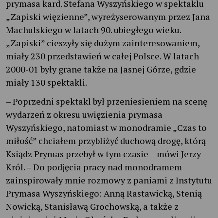
prymasa kard. Stefana Wyszyńskiego w spektaklu
„Zapiski więzienne”, wyreżyserowanym przez Jana
Machulskiego w latach 90. ubiegłego wieku.
„Zapiski” cieszyły się dużym zainteresowaniem,
miały 230 przedstawień w całej Polsce. W latach
2000-01 były grane także na Jasnej Górze, gdzie
miały 130 spektakli.
– Poprzedni spektakl był przeniesieniem na scenę
wydarzeń z okresu uwięzienia prymasa
Wyszyńskiego, natomiast w monodramie „Czas to
miłość” chciałem przybliżyć duchową drogę, którą
Ksiądz Prymas przebył w tym czasie – mówi Jerzy
Król. – Do podjęcia pracy nad monodramem
zainspirowały mnie rozmowy z paniami z Instytutu
Prymasa Wyszyńskiego: Anną Rastawicką, Stenią
Nowicką, Stanisławą Grochowską, a także z