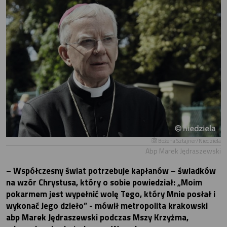
Bożena Sztajner/Niedziela
Abp Marek Jędraszewski
– Współczesny świat potrzebuje kapłanów – świadków
na wzór Chrystusa, który o sobie powiedział: „Moim
pokarmem jest wypełnić wolę Tego, który Mnie posłał i
wykonać Jego dzieło” - mówił metropolita krakowski
abp Marek Jędraszewski podczas Mszy Krzyżma,