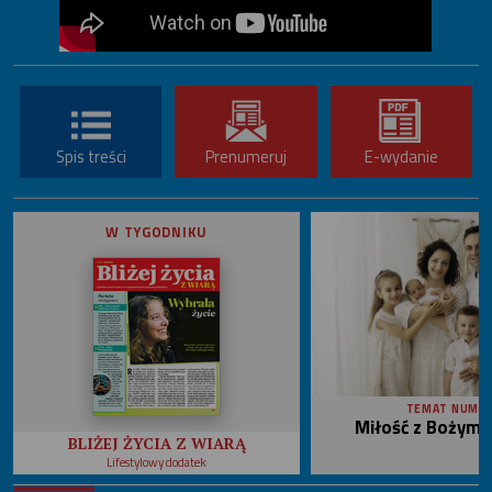
Spis treści
Prenumeruj
E-wydanie
W TYGODNIKU
TEMAT NUME
Miłość z Bożym 
BLIŻEJ ŻYCIA Z WIARĄ
Lifestylowy dodatek