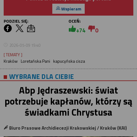
Wspieram
PODZIEL SIĘ:
OCEŃ:
+74
0
2026-05-09 19:40
[ TEMATY ]
Kraków
Loretańska Pani
kapucyńska cisza
WYBRANE DLA CIEBIE
Abp Jędraszewski: świat
potrzebuje kapłanów, którzy są
świadkami Chrystusa
Biuro Prasowe Archidiecezji Krakowskiej / Kraków (KAI)