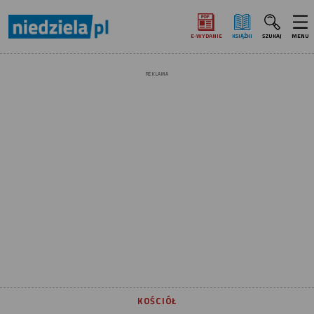
E‑WYDANIE
KSIĄŻKI
SZUKAJ
MENU
REKLAMA
KOŚCIÓŁ