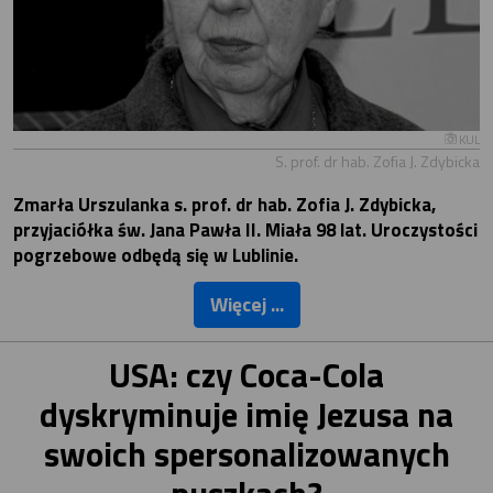
KUL
S. prof. dr hab. Zofia J. Zdybicka
Zmarła Urszulanka s. prof. dr hab. Zofia J. Zdybicka,
przyjaciółka św. Jana Pawła II. Miała 98 lat. Uroczystości
pogrzebowe odbędą się w Lublinie.
Więcej ...
USA: czy Coca-Cola
dyskryminuje imię Jezusa na
swoich spersonalizowanych