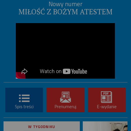
Nowy numer
MIŁOŚĆ Z BOŻYM ATESTEM
Spis treści
Prenumeruj
E-wydanie
W TYGODNIKU