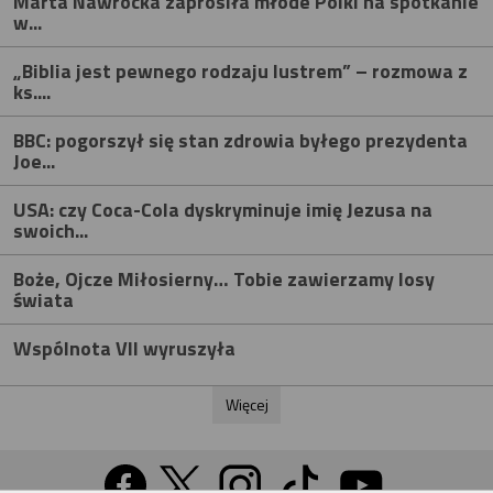
Marta Nawrocka zaprosiła młode Polki na spotkanie
w...
„Biblia jest pewnego rodzaju lustrem” – rozmowa z
ks....
BBC: pogorszył się stan zdrowia byłego prezydenta
Joe...
USA: czy Coca-Cola dyskryminuje imię Jezusa na
swoich...
Boże, Ojcze Miłosierny… Tobie zawierzamy losy
świata
Wspólnota VII wyruszyła
Więcej