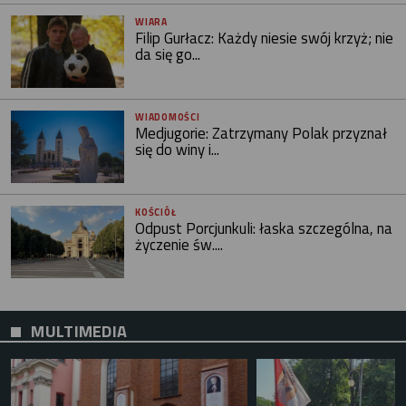
WIARA
Filip Gurłacz: Każdy niesie swój krzyż; nie
da się go...
WIADOMOŚCI
Medjugorie: Zatrzymany Polak przyznał
się do winy i...
KOŚCIÓŁ
Odpust Porcjunkuli: łaska szczególna, na
życzenie św....
MULTIMEDIA