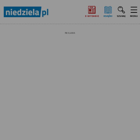
E‑WYDANIE
KSIĄŻKI
SZUKAJ
MENU
REKLAMA