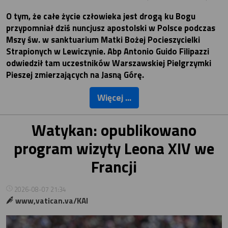
O tym, że całe życie człowieka jest drogą ku Bogu
przypomniał dziś nuncjusz apostolski w Polsce podczas
Mszy św. w sanktuarium Matki Bożej Pocieszycielki
Strapionych w Lewiczynie. Abp Antonio Guido Filipazzi
odwiedził tam uczestników Warszawskiej Pielgrzymki
Pieszej zmierzających na Jasną Górę.
Więcej ...
Watykan: opublikowano
program wizyty Leona XIV we
Francji
2026-08-07 21:34
www,vatican.va/KAI