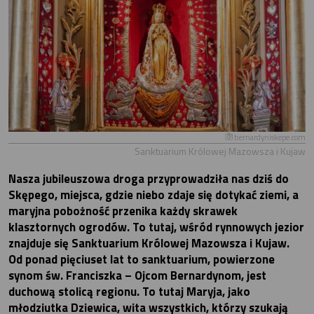
bernardyniskepe.com
Sanktuarium Królowej Mazowsza i Kujaw
Nasza jubileuszowa droga przyprowadziła nas dziś do
Skępego, miejsca, gdzie niebo zdaje się dotykać ziemi, a
maryjna pobożność przenika każdy skrawek
klasztornych ogrodów. To tutaj, wśród rynnowych jezior
znajduje się Sanktuarium Królowej Mazowsza i Kujaw.
Od ponad pięciuset lat to sanktuarium, powierzone
synom św. Franciszka – Ojcom Bernardynom, jest
duchową stolicą regionu. To tutaj Maryja, jako
młodziutka Dziewica, wita wszystkich, którzy szukają