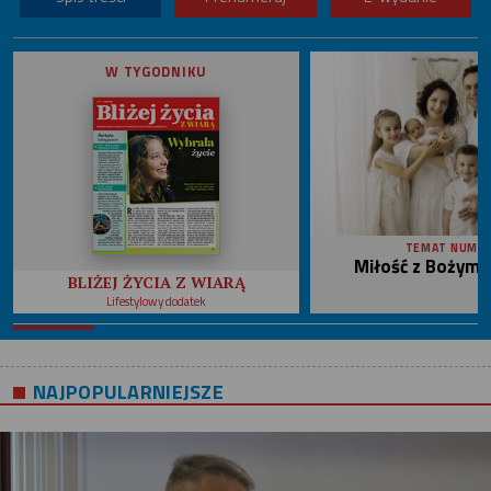
W TYGODNIKU
TEMAT NUME
Miłość z Bożym 
BLIŻEJ ŻYCIA Z WIARĄ
Lifestylowy dodatek
NAJPOPULARNIEJSZE