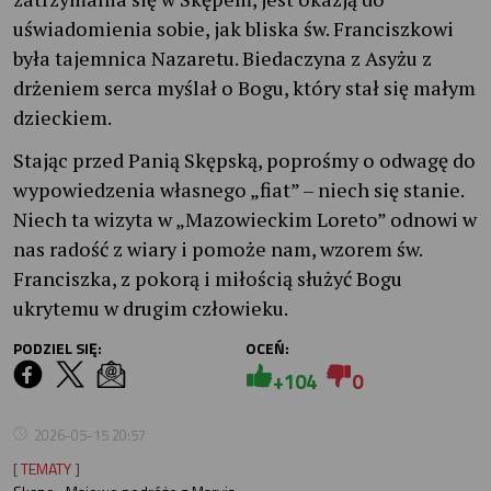
uświadomienia sobie, jak bliska św. Franciszkowi
była tajemnica Nazaretu. Biedaczyna z Asyżu z
drżeniem serca myślał o Bogu, który stał się małym
dzieckiem.
Stając przed Panią Skępską, poprośmy o odwagę do
wypowiedzenia własnego „fiat” – niech się stanie.
Niech ta wizyta w „Mazowieckim Loreto” odnowi w
nas radość z wiary i pomoże nam, wzorem św.
Franciszka, z pokorą i miłością służyć Bogu
ukrytemu w drugim człowieku.
PODZIEL SIĘ:
OCEŃ:
+104
0
2026-05-15 20:57
[ TEMATY ]