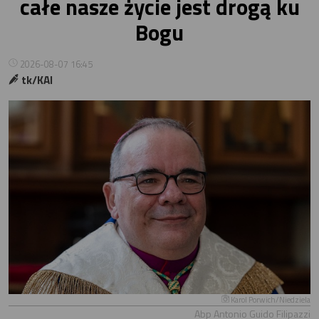
całe nasze życie jest drogą ku
Bogu
2026-08-07 16:45
tk/KAI
Karol Porwich/Niedziela
Abp Antonio Guido Filipazzi