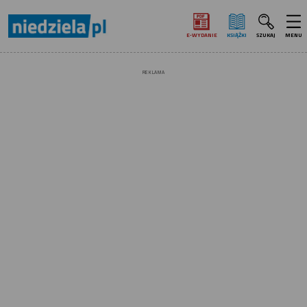
E‑WYDANIE
KSIĄŻKI
SZUKAJ
MENU
REKLAMA