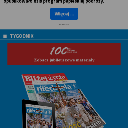
opublikowało dziś program papieskiej podróży.
Więcej ...
REKLAMA
TYGODNIK
Zobacz jubileuszowe materiały