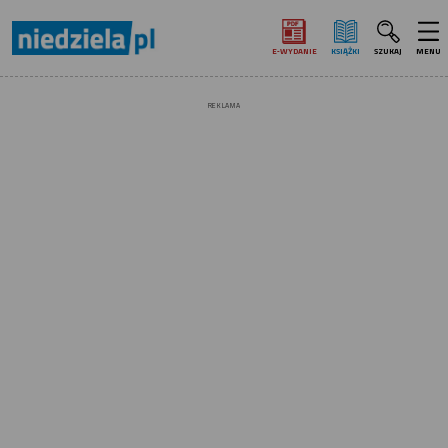
E‑WYDANIE
KSIĄŻKI
SZUKAJ
MENU
REKLAMA