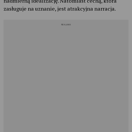
nadmierną idealizację. Natomiast cechą, która
zasługuje na uznanie, jest atrakcyjna narracja.
REKLAMA