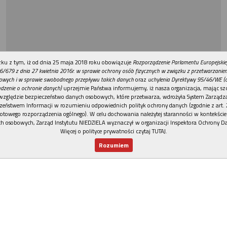
REKLAMA
ku z tym, iż od dnia 25 maja 2018 roku obowiązuje
Rozporządzenie Parlamentu Europejskie
6/679 z dnia 27 kwietnia 2016r. w sprawie ochrony osób fizycznych w związku z przetwarzani
owych i w sprawie swobodnego przepływu takich danych
oraz
uchylenia Dyrektywy 95/46/WE (
dzenie o ochronie danych)
uprzejmie Państwa informujemy, iż nasza organizacja, mając szc
względzie bezpieczeństwo danych osobowych, które przetwarza, wdrożyła System Zarządz
zeństwem Informacji w rozumieniu odpowiednich polityk ochrony danych (zgodnie z art. 2
otowego rozporządzenia ogólnego). W celu dochowania należytej staranności w kontekście
h osobowych, Zarząd Instytutu NIEDZIELA wyznaczył w organizacji Inspektora Ochrony D
Więcej o polityce prywatności czytaj TUTAJ
.
Rozumiem
Nowy numer
Dla Ciebie
Najnowsze
Wspieram