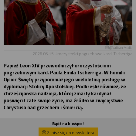
@Vatican Media
2026.05.15 Uroczystości pogrzebowe kard. Tscherriga
Papież Leon XIV przewodniczył uroczystościom
pogrzebowym kard. Paula Emila Tscherriga. W homilii
Ojciec Święty przypomniał jego wieloletnią posługę w
dyplomacji Stolicy Apostolskiej. Podkreślił również, że
chrześcijańska nadzieja, której zmarły kardynał
poświęcił całe swoje życie, ma źródło w zwycięstwie
Chrystusa nad grzechem i śmiercią.
Bądź na bieżąco!
Zapisz się do newslettera