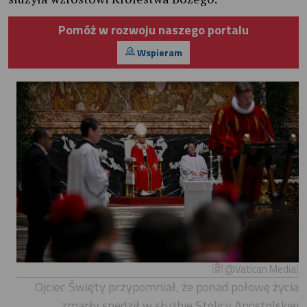
Pomóż w rozwoju naszego portalu
Wspieram
@Vatican Media)
Ojciec Święty przypomniał, że ponad połowę życia
zmarły spędził w służbie Stolicy Apostolskiej