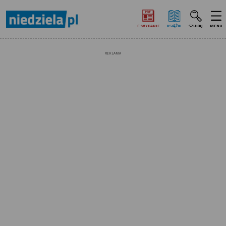
E‑WYDANIE
KSIĄŻKI
SZUKAJ
MENU
REKLAMA