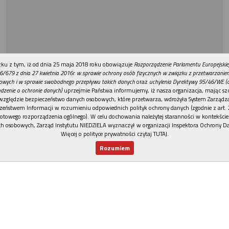
REKLAMA
ku z tym, iż od dnia 25 maja 2018 roku obowiązuje
Rozporządzenie Parlamentu Europejskie
6/679 z dnia 27 kwietnia 2016r. w sprawie ochrony osób fizycznych w związku z przetwarzani
owych i w sprawie swobodnego przepływu takich danych
oraz
uchylenia Dyrektywy 95/46/WE (
dzenie o ochronie danych)
uprzejmie Państwa informujemy, iż nasza organizacja, mając szc
względzie bezpieczeństwo danych osobowych, które przetwarza, wdrożyła System Zarządz
zeństwem Informacji w rozumieniu odpowiednich polityk ochrony danych (zgodnie z art. 2
otowego rozporządzenia ogólnego). W celu dochowania należytej staranności w kontekście
h osobowych, Zarząd Instytutu NIEDZIELA wyznaczył w organizacji Inspektora Ochrony D
Więcej o polityce prywatności czytaj TUTAJ
.
Rozumiem
Nowy numer
Dla Ciebie
Najnowsze
Wspieram