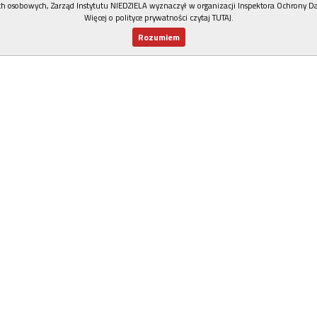
h osobowych, Zarząd Instytutu NIEDZIELA wyznaczył w organizacji Inspektora Ochrony D
Więcej o polityce prywatności czytaj TUTAJ
.
Rozumiem
Nowy numer
Dla Ciebie
Najnowsze
Wspieram