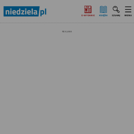
E‑WYDANIE
KSIĄŻKI
SZUKAJ
MENU
REKLAMA