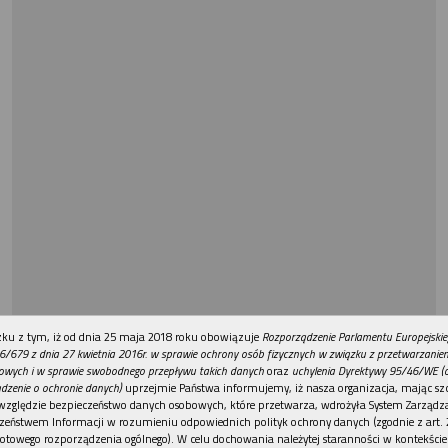
REKLAMA
ku z tym, iż od dnia 25 maja 2018 roku obowiązuje
Rozporządzenie Parlamentu Europejskie
6/679 z dnia 27 kwietnia 2016r. w sprawie ochrony osób fizycznych w związku z przetwarzani
owych i w sprawie swobodnego przepływu takich danych
oraz
uchylenia Dyrektywy 95/46/WE (
dzenie o ochronie danych)
uprzejmie Państwa informujemy, iż nasza organizacja, mając szc
względzie bezpieczeństwo danych osobowych, które przetwarza, wdrożyła System Zarządz
zeństwem Informacji w rozumieniu odpowiednich polityk ochrony danych (zgodnie z art. 2
otowego rozporządzenia ogólnego). W celu dochowania należytej staranności w kontekście