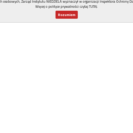
h osobowych, Zarząd Instytutu NIEDZIELA wyznaczył w organizacji Inspektora Ochrony D
Więcej o polityce prywatności czytaj TUTAJ
.
Rozumiem
Nowy numer
Dla Ciebie
Najnowsze
Wspieram