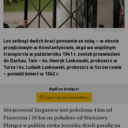
Kl. Kamil Gregorczyk
Los zetknął dwóch braci ponownie ze sobą – w obozie
przejściowym w Konstantynowie, skąd we wspólnym
transporcie w październiku 1941 r. zostali przewiezieni
do Dachau. Tam – ks. Henryk Laskowski, proboszcz w
Turze i ks. Ludwik Laskowski, proboszcz w Szczercowie
– ponieśli śmierć w 1942 r.
Bądź na bieżąco!
Zapisz się do newslettera
Miejscowość Jazgarzew jest położona 4 km od
Piaseczna i 30 km na południe od Warszawy.
Płynąca w pobliżu rzeka Jeziorka dzieli parafię na