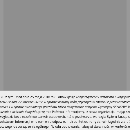
REKLAMA
ku z tym, iż od dnia 25 maja 2018 roku obowiązuje
Rozporządzenie Parlamentu Europejskie
6/679 z dnia 27 kwietnia 2016r. w sprawie ochrony osób fizycznych w związku z przetwarzani
owych i w sprawie swobodnego przepływu takich danych
oraz
uchylenia Dyrektywy 95/46/WE (
dzenie o ochronie danych)
uprzejmie Państwa informujemy, iż nasza organizacja, mając szc
względzie bezpieczeństwo danych osobowych, które przetwarza, wdrożyła System Zarządz
zeństwem Informacji w rozumieniu odpowiednich polityk ochrony danych (zgodnie z art. 2
otowego rozporządzenia ogólnego). W celu dochowania należytej staranności w kontekście