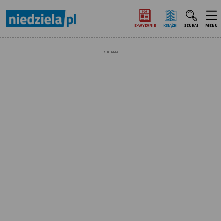
E‑WYDANIE
KSIĄŻKI
SZUKAJ
MENU
REKLAMA