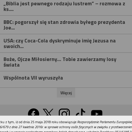
„Biblia jest pewnego rodzaju lustrem” – rozmowa z
ks....
BBC: pogorszył się stan zdrowia byłego prezydenta
Joe...
USA: czy Coca-Cola dyskryminuje imię Jezusa na
swoich...
Boże, Ojcze Miłosierny… Tobie zawierzamy losy
świata
Wspólnota VII wyruszyła
Więcej
REKLAMA
ku z tym, iż od dnia 25 maja 2018 roku obowiązuje
Rozporządzenie Parlamentu Europejskie
Wersja na komputer
6/679 z dnia 27 kwietnia 2016r. w sprawie ochrony osób fizycznych w związku z przetwarzani
owych i w sprawie swobodnego przepływu takich danych
oraz
uchylenia Dyrektywy 95/46/WE (