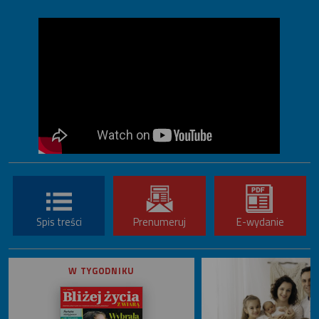
Spis treści
Prenumeruj
E-wydanie
W TYGODNIKU