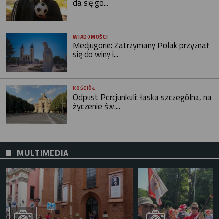
da się go...
WIADOMOŚCI
Medjugorie: Zatrzymany Polak przyznał
się do winy i...
KOŚCIÓŁ
Odpust Porcjunkuli: łaska szczególna, na
życzenie św....
MULTIMEDIA