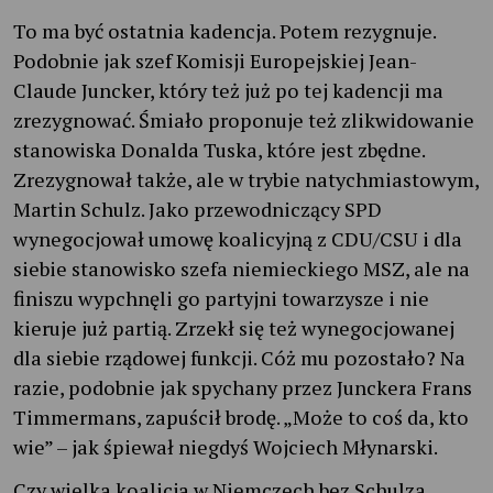
To ma być ostatnia kadencja. Potem rezygnuje.
Podobnie jak szef Komisji Europejskiej Jean-
Claude Juncker, który też już po tej kadencji ma
zrezygnować. Śmiało proponuje też zlikwidowanie
stanowiska Donalda Tuska, które jest zbędne.
Zrezygnował także, ale w trybie natychmiastowym,
Martin Schulz. Jako przewodniczący SPD
wynegocjował umowę koalicyjną z CDU/CSU i dla
siebie stanowisko szefa niemieckiego MSZ, ale na
finiszu wypchnęli go partyjni towarzysze i nie
kieruje już partią. Zrzekł się też wynegocjowanej
dla siebie rządowej funkcji. Cóż mu pozostało? Na
razie, podobnie jak spychany przez Junckera Frans
Timmermans, zapuścił brodę. „Może to coś da, kto
wie” – jak śpiewał niegdyś Wojciech Młynarski.
Czy wielka koalicja w Niemczech bez Schulza