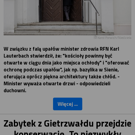
Karol Porwich/Niedziela
W związku z falą upałów minister zdrowia RFN Karl
Lauterbach stwierdził, że: "kościoły powinny być
otwarte w ciągu dnia jako miejsca ochłody" i "oferować
ochronę podczas upałów", jak np. bazylika w Sienie,
oferująca oprócz piękna architektury także chłód. -
Minister wyważa otwarte drzwi - odpowiedzieli
duchowni.
Więcej ...
Zabytek z Gietrzwałdu przejdzie
konserwację. To niezwykły