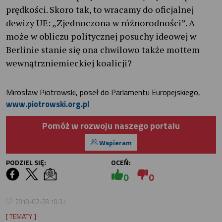
prędkości. Skoro tak, to wracamy do oficjalnej
dewizy UE: „Zjednoczona w różnorodności”. A
może w obliczu politycznej posuchy ideowej w
Berlinie stanie się ona chwilowo także mottem
wewnątrzniemieckiej koalicji?
Mirosław Piotrowski, poseł do Parlamentu Europejskiego,
www.piotrowski.org.pl
Pomóż w rozwoju naszego portalu
Wspieram
PODZIEL SIĘ:
OCEŃ:
0
0
2018-02-28 10:37
[ TEMATY ]