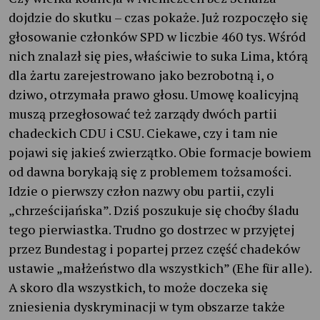
dojdzie do skutku – czas pokaże. Już rozpoczęło się
głosowanie członków SPD w liczbie 460 tys. Wśród
nich znalazł się pies, właściwie to suka Lima, którą
dla żartu zarejestrowano jako bezrobotną i, o
dziwo, otrzymała prawo głosu. Umowę koalicyjną
muszą przegłosować też zarządy dwóch partii
chadeckich CDU i CSU. Ciekawe, czy i tam nie
pojawi się jakieś zwierzątko. Obie formacje bowiem
od dawna borykają się z problemem tożsamości.
Idzie o pierwszy człon nazwy obu partii, czyli
„chrześcijańska”. Dziś poszukuje się choćby śladu
tego pierwiastka. Trudno go dostrzec w przyjętej
przez Bundestag i popartej przez część chadeków
ustawie „małżeństwo dla wszystkich” (Ehe für alle).
A skoro dla wszystkich, to może doczeka się
zniesienia dyskryminacji w tym obszarze także