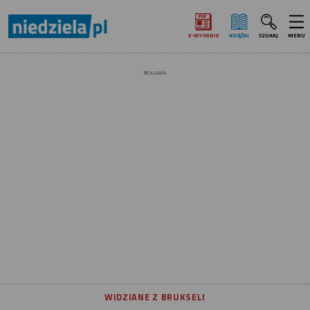
E‑WYDANIE
KSIĄŻKI
SZUKAJ
MENU
REKLAMA
WIDZIANE Z BRUKSELI