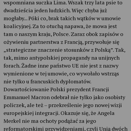
wspomniana suczka Lima. Wszak trzy lata psie to
dwadzieścia jeden ludzkich. Więc chyba już
mogłaby... Póki co, brak takich wątków w umowie
koalicyjnej. Za to otuchą napawa, że mowa jest
tam o naszym kraju, Polsce. Zaraz obok zapisów o
ożywieniu partnerstwa z Francją, przywołuje się
„strategiczne znaczenie stosunków z Polską”. Tak,
tak, mimo antypolskiej propagandy na unijnych
forach. Żadne inne państwo UE nie jest z nazwy
wymienione w tej umowie, co wywołało wstrząs
nie tylko u francuskich dyplomatów.
Dowartościowanie Polski prezydent Francji
Emmanuel Macron odebrał nie tylko jako osobisty
policzek, ale też – przekreślenie jego nowej wizji
europejskiej integracji. Okazuje się, że Angela
Merkel nie ma ochoty podążać za jego
reformatorskimi przywidzeniami, czyli Unią dwóch