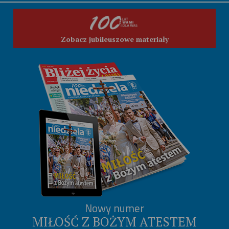
Zobacz jubileuszowe materiały
Nowy numer
MIŁOŚĆ Z BOŻYM ATESTEM