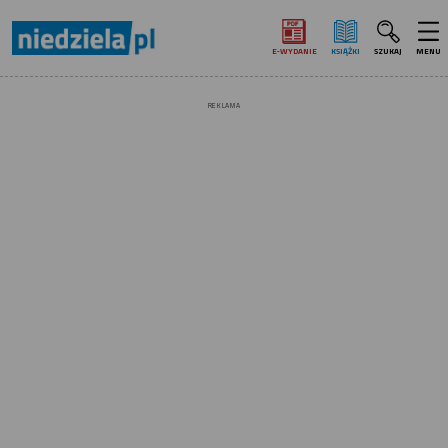
E‑WYDANIE
KSIĄŻKI
SZUKAJ
MENU
REKLAMA