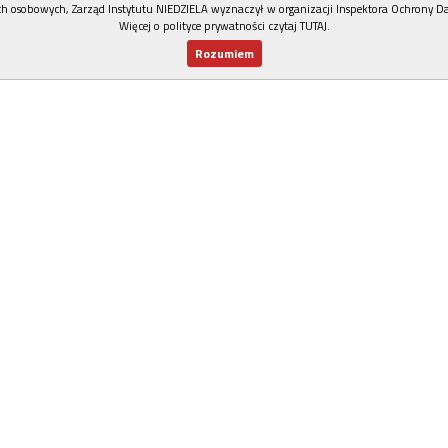
h osobowych, Zarząd Instytutu NIEDZIELA wyznaczył w organizacji Inspektora Ochrony D
Więcej o polityce prywatności czytaj TUTAJ
.
Rozumiem
Nowy numer
Dla Ciebie
Najnowsze
Wspieram