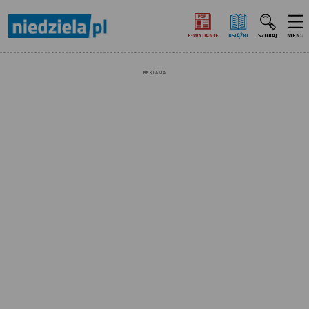
E‑WYDANIE
KSIĄŻKI
SZUKAJ
MENU
REKLAMA