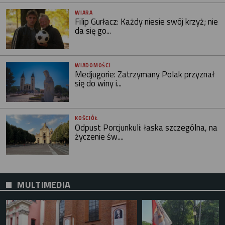
WIARA
Filip Gurłacz: Każdy niesie swój krzyż; nie
da się go...
WIADOMOŚCI
Medjugorie: Zatrzymany Polak przyznał
się do winy i...
KOŚCIÓŁ
Odpust Porcjunkuli: łaska szczególna, na
życzenie św....
MULTIMEDIA