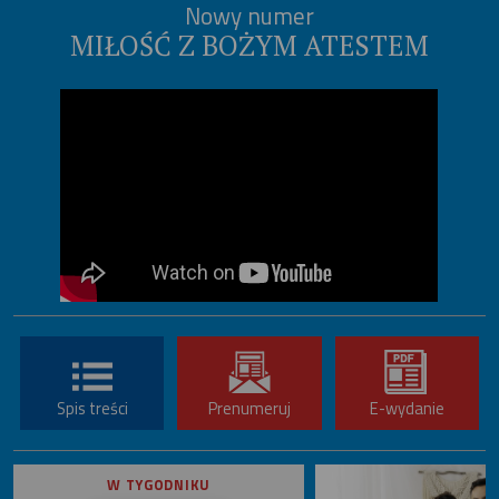
Nowy numer
MIŁOŚĆ Z BOŻYM ATESTEM
Spis treści
Prenumeruj
E-wydanie
W TYGODNIKU