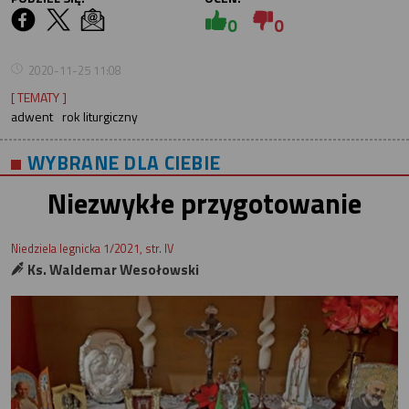
0
0
2020-11-25 11:08
[ TEMATY ]
adwent
rok liturgiczny
WYBRANE DLA CIEBIE
Niezwykłe przygotowanie
Niedziela legnicka 1/2021, str. IV
Ks. Waldemar Wesołowski