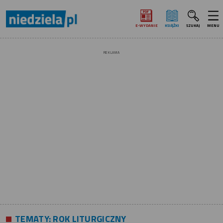
E‑WYDANIE
KSIĄŻKI
SZUKAJ
MENU
REKLAMA
TEMATY:
ROK LITURGICZNY