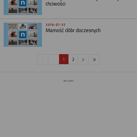
chciwości
2019-07-31
Marność dóbr doczesnych
1
2
REKLAMA