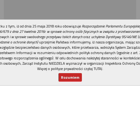
REKLAMA
ku z tym, iż od dnia 25 maja 2018 roku obowiązuje
Rozporządzenie Parlamentu Europejskie
6/679 z dnia 27 kwietnia 2016r. w sprawie ochrony osób fizycznych w związku z przetwarzani
owych i w sprawie swobodnego przepływu takich danych
oraz
uchylenia Dyrektywy 95/46/WE (
dzenie o ochronie danych)
uprzejmie Państwa informujemy, iż nasza organizacja, mając szc
względzie bezpieczeństwo danych osobowych, które przetwarza, wdrożyła System Zarządz
zeństwem Informacji w rozumieniu odpowiednich polityk ochrony danych (zgodnie z art. 2
otowego rozporządzenia ogólnego). W celu dochowania należytej staranności w kontekście
h osobowych, Zarząd Instytutu NIEDZIELA wyznaczył w organizacji Inspektora Ochrony D
Więcej o polityce prywatności czytaj TUTAJ
.
Rozumiem
Nowy numer
Dla Ciebie
Najnowsze
Wspieram