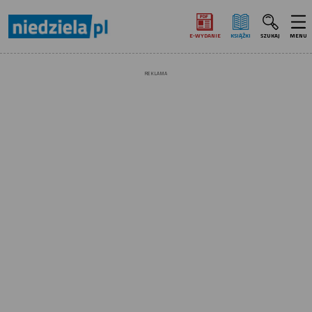
E‑WYDANIE
KSIĄŻKI
SZUKAJ
MENU
REKLAMA