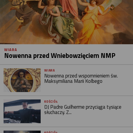
WIARA
Nowenna przed Wniebowzięciem NMP
WIARA
Nowenna przed wspomnieniem św.
Maksymiliana Marii Kolbego
KOŚCIÓŁ
DJ Padre Guilherme przyciąga tysiące
słuchaczy. Z...
KOŚCIÓŁ