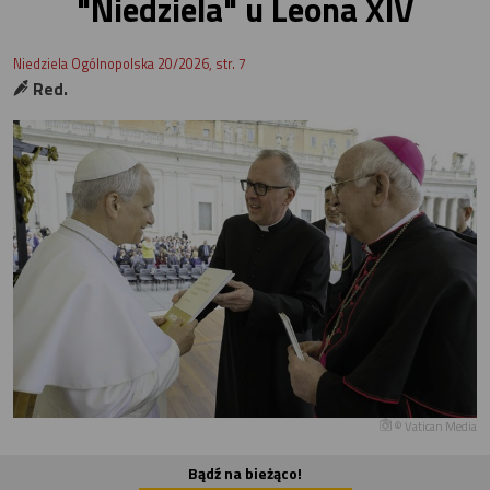
"Niedziela" u Leona XIV
Niedziela Ogólnopolska 20/2026, str. 7
Red.
© Vatican Media
Bądź na bieżąco!