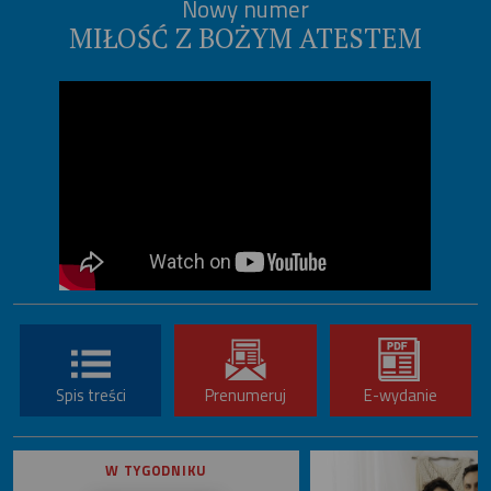
Nowy numer
MIŁOŚĆ Z BOŻYM ATESTEM
Spis treści
Prenumeruj
E-wydanie
W TYGODNIKU