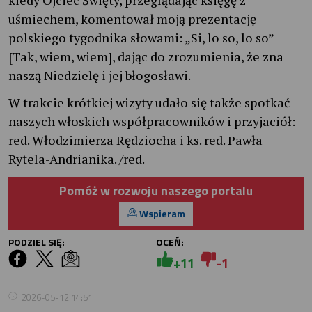
uśmiechem, komentował moją prezentację
polskiego tygodnika słowami: „Si, lo so, lo so”
[Tak, wiem, wiem], dając do zrozumienia, że zna
naszą Niedzielę i jej błogosławi.
W trakcie krótkiej wizyty udało się także spotkać
naszych włoskich współpracowników i przyjaciół:
red. Włodzimierza Rędziocha i ks. red. Pawła
Rytela-Andrianika. /red.
Pomóż w rozwoju naszego portalu
Wspieram
PODZIEL SIĘ:
OCEŃ:
+11
-1
2026-05-12 14:51