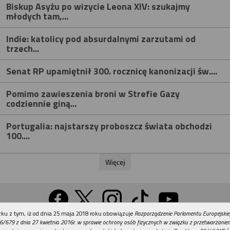
Biskup Asyżu po wizycie Leona XIV: szukajmy
młodych tam,...
Indie: katolicy pod absurdalnymi zarzutami od
trzech...
Senat RP upamiętnił 300. rocznicę kanonizacji św....
Pomimo zawieszenia broni w Strefie Gazy
codziennie giną...
Portugalia: najstarszy proboszcz świata obchodzi
100....
Więcej
REKLAMA
ku z tym, iż od dnia 25 maja 2018 roku obowiązuje
Rozporządzenie Parlamentu Europejskie
Wersja na komputer
6/679 z dnia 27 kwietnia 2016r. w sprawie ochrony osób fizycznych w związku z przetwarzani