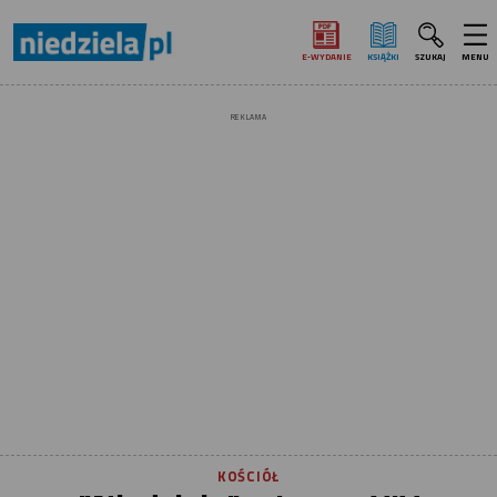
E‑WYDANIE
KSIĄŻKI
SZUKAJ
MENU
REKLAMA
KOŚCIÓŁ