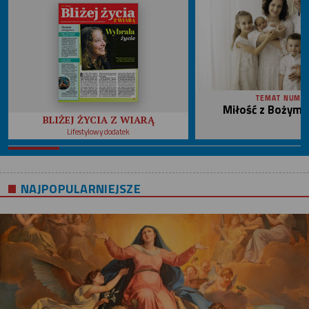
TEMAT NUME
Miłość z Bożym 
BLIŻEJ ŻYCIA Z WIARĄ
Lifestylowy dodatek
NAJPOPULARNIEJSZE