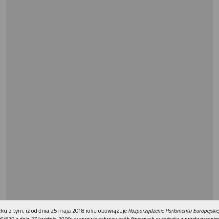
REKLAMA
ku z tym, iż od dnia 25 maja 2018 roku obowiązuje
Rozporządzenie Parlamentu Europejskie
6/679 z dnia 27 kwietnia 2016r. w sprawie ochrony osób fizycznych w związku z przetwarzani