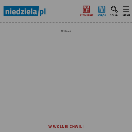
E‑WYDANIE
KSIĄŻKI
SZUKAJ
MENU
REKLAMA
W WOLNEJ CHWILI