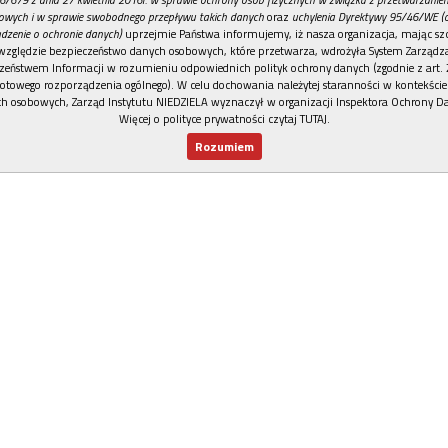
owych i w sprawie swobodnego przepływu takich danych
oraz
uchylenia Dyrektywy 95/46/WE (
dzenie o ochronie danych)
uprzejmie Państwa informujemy, iż nasza organizacja, mając szc
względzie bezpieczeństwo danych osobowych, które przetwarza, wdrożyła System Zarządz
zeństwem Informacji w rozumieniu odpowiednich polityk ochrony danych (zgodnie z art. 2
otowego rozporządzenia ogólnego). W celu dochowania należytej staranności w kontekście
h osobowych, Zarząd Instytutu NIEDZIELA wyznaczył w organizacji Inspektora Ochrony D
Więcej o polityce prywatności czytaj TUTAJ
.
Rozumiem
Nowy numer
Dla Ciebie
Najnowsze
Wspieram