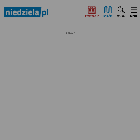
E‑WYDANIE
KSIĄŻKI
SZUKAJ
MENU
REKLAMA