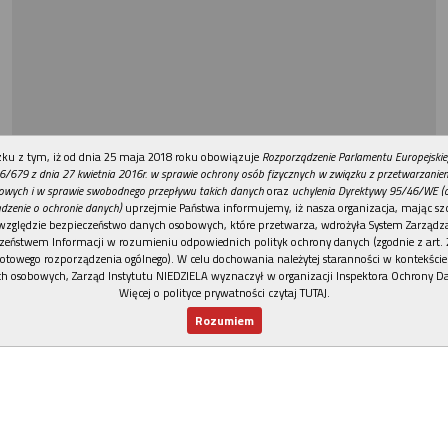
REKLAMA
ku z tym, iż od dnia 25 maja 2018 roku obowiązuje
Rozporządzenie Parlamentu Europejskie
6/679 z dnia 27 kwietnia 2016r. w sprawie ochrony osób fizycznych w związku z przetwarzani
owych i w sprawie swobodnego przepływu takich danych
oraz
uchylenia Dyrektywy 95/46/WE (
dzenie o ochronie danych)
uprzejmie Państwa informujemy, iż nasza organizacja, mając szc
względzie bezpieczeństwo danych osobowych, które przetwarza, wdrożyła System Zarządz
zeństwem Informacji w rozumieniu odpowiednich polityk ochrony danych (zgodnie z art. 2
otowego rozporządzenia ogólnego). W celu dochowania należytej staranności w kontekście
h osobowych, Zarząd Instytutu NIEDZIELA wyznaczył w organizacji Inspektora Ochrony D
Więcej o polityce prywatności czytaj TUTAJ
.
Rozumiem
Nowy numer
Dla Ciebie
Najnowsze
Wspieram