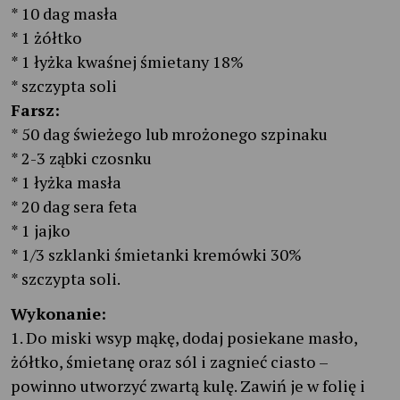
* 10 dag masła
* 1 żółtko
* 1 łyżka kwaśnej śmietany 18%
* szczypta soli
Farsz:
* 50 dag świeżego lub mrożonego szpinaku
* 2-3 ząbki czosnku
* 1 łyżka masła
* 20 dag sera feta
* 1 jajko
* 1/3 szklanki śmietanki kremówki 30%
* szczypta soli.
Wykonanie:
1. Do miski wsyp mąkę, dodaj posiekane masło,
żółtko, śmietanę oraz sól i zagnieć ciasto –
powinno utworzyć zwartą kulę. Zawiń je w folię i