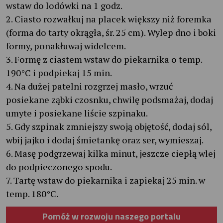
wstaw do lodówki na 1 godz.
2. Ciasto rozwałkuj na placek większy niż foremka
(forma do tarty okrągła, śr. 25 cm). Wylep dno i boki
formy, ponakłuwaj widelcem.
3. Formę z ciastem wstaw do piekarnika o temp.
190°C i podpiekaj 15 min.
4. Na dużej patelni rozgrzej masło, wrzuć
posiekane ząbki czosnku, chwilę podsmażaj, dodaj
umyte i posiekane liście szpinaku.
5. Gdy szpinak zmniejszy swoją objętość, dodaj sól,
wbij jajko i dodaj śmietankę oraz ser, wymieszaj.
6. Masę podgrzewaj kilka minut, jeszcze ciepłą wlej
do podpieczonego spodu.
7. Tartę wstaw do piekarnika i zapiekaj 25 min. w
temp. 180°C.
Pomóż w rozwoju naszego portalu