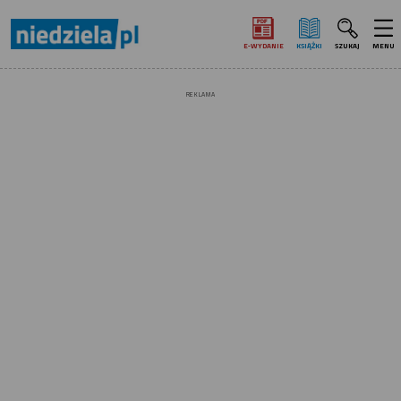
E‑WYDANIE
KSIĄŻKI
SZUKAJ
MENU
REKLAMA