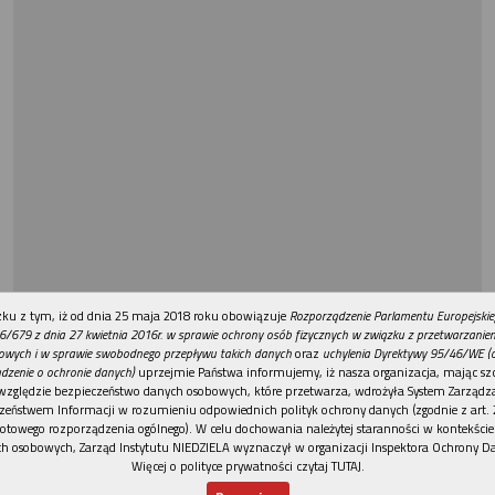
REKLAMA
ku z tym, iż od dnia 25 maja 2018 roku obowiązuje
Rozporządzenie Parlamentu Europejskie
6/679 z dnia 27 kwietnia 2016r. w sprawie ochrony osób fizycznych w związku z przetwarzani
owych i w sprawie swobodnego przepływu takich danych
oraz
uchylenia Dyrektywy 95/46/WE (
dzenie o ochronie danych)
uprzejmie Państwa informujemy, iż nasza organizacja, mając szc
względzie bezpieczeństwo danych osobowych, które przetwarza, wdrożyła System Zarządz
zeństwem Informacji w rozumieniu odpowiednich polityk ochrony danych (zgodnie z art. 2
otowego rozporządzenia ogólnego). W celu dochowania należytej staranności w kontekście
h osobowych, Zarząd Instytutu NIEDZIELA wyznaczył w organizacji Inspektora Ochrony D
Więcej o polityce prywatności czytaj TUTAJ
.