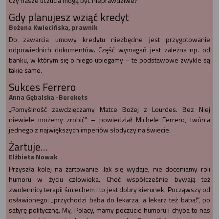
Czy nasze uczucia mogą być nieprawdziwe?
Gdy planujesz wziąć kredyt
Bożena Kwiecińska, prawnik
Do zawarcia umowy kredytu niezbędne jest przygotowanie
odpowiednich dokumentów. Część wymagań jest zależna np. od
banku, w którym się o niego ubiegamy – te podstawowe zwykle są
takie same.
Sukces Ferrero
Anna Gębalska -Berekets
„Pomyślność zawdzięczamy Matce Bożej z Lourdes. Bez Niej
niewiele możemy zrobić” – powiedział Michele Ferrero, twórca
jednego z największych imperiów słodyczy na świecie.
Żartuje…
Elżbieta Nowak
Przyszła kolej na żartowanie. Jak się wydaje, nie doceniamy roli
humoru w życiu człowieka. Choć współcześnie bywają też
zwolennicy terapii śmiechem i to jest dobry kierunek. Począwszy od
osławionego: „przychodzi baba do lekarza, a lekarz też baba!”, po
satyrę polityczną. My, Polacy, mamy poczucie humoru i chyba to nas