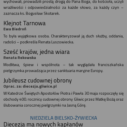
wychowali, prowadzili prostą drogą do Pana Boga, do kościoła, uczyli
wrażliwości i odpowiedzialności za każde słowo, za każdy czyn –
zaznacza ks. Bogusław Skotarek.
Klejnot Tarnowa
Ewa Biedroń
To była wyjątkowa osoba. Charakteryzował ją duch służby, oddania,
radości – podkreśla Renata Luszowiecka.
Sześć krajów, jedna wiara
Renata Rekowska
Modlitwa, śpiew i wspólnota – tak wyglądała franciszkańska
pielgrzymka prowadząca przez sanktuaria maryjne Europy.
Jubileusz cudownej obrony
Oprac. za: diecezja.gliwice.pl
W Katedrze Świętych Apostołów Piotra i Pawła 30 maja rozpoczęły się
obchody 400. rocznicy cudownej obrony Gliwic przez Matkę Bożą oraz
ślubowania corocznej pielgrzymki na Jasną Górę.
NIEDZIELA BIELSKO-ŻYWIECKA
Diecezja ma nowych kapłanów