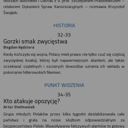
obozach Auschwitz i Dachau z o. prof. Szczepanem Praśkiewiczem –
relatorem Dykasterii Spraw Kanonizacyjnych – rozmawia Krzysztof
Świątek.
HISTORIA
32-33
Gorzki smak zwycięstwa
Bogdan Kędziora
Kiedy kończyła się wojna, Polacy mieli prawo nie tylko czuć się częścią
zwycięskiej koalicji, której byli najwierniejszym aliantem, ale także
oczekiwać czytelnych i szczerych dowodów uznania ich wkładu w
pokonanie hitlerowskich Niemiec.
PUNKT WIDZENIA
34-35
Kto atakuje opozycję?
Artur Stelmasiak
Grupa młodych Polaków przez kilka tygodni destabilizowała całe
państwo i grała na nosie służbom odpowiedzialnym za
bezpieczeństwo Polski. Wywoływanie fałszywych alarmów to gotowy