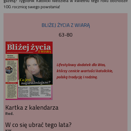
gazetą? Tygodnik Katolicki Niedziela w kwietniu tego roku obchodził
100. rocznicę swego powstania!
BLIŻEJ ŻYCIA Z WIARĄ
63-80
Lifestylowy dodatek dla Was,
którzy cenicie wartości katolickie,
polską tradycję i rodzinę.
Kartka z kalendarza
Red.
W co się ubrać tego lata?
KJK