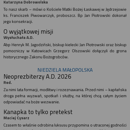
Katarzyna Dobrowolska
To nasz skarb – mówi o Kościele Matki Bożej Łaskawej w Jędrzejowie
ks. Franciszek Piwowarczyk, proboszcz. Bp Jan Piotrowski dokonał
jego konsekracji.
O wyjątkowej misji
Wysłuchała A.D.
Abp Henryk M. Jagodziński, biskup kielecki Jan Piotrowski oraz biskup
pomocniczy w Katowicach Grzegorz Olszowski dołączyli do grona
historycznego Zakonu Bożogrobców.
NIEDZIELA MAŁOPOLSKA
Neoprezbiterzy A.D. 2026
Red.
Za nimi lata formacji, modlitwy i rozeznawania. Przed nimi – kapłańska
droga pełna wyzwań, spotkań i służby, na której chcą całym życiem
odpowiadać na boże wezwanie.
Kanapka to tylko pretekst
Maciej Cysarz
Czasem to właśnie odrobina luksusu przypomina o utraconej godności