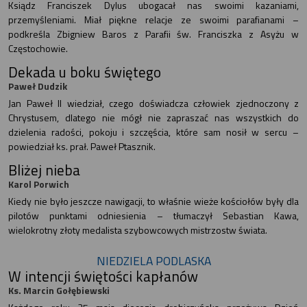
Ksiądz Franciszek Dylus ubogacał nas swoimi kazaniami,
przemyśleniami. Miał piękne relacje ze swoimi parafianami –
podkreśla Zbigniew Baros z Parafii św. Franciszka z Asyżu w
Częstochowie.
Dekada u boku świętego
Paweł Dudzik
Jan Paweł II wiedział, czego doświadcza człowiek zjednoczony z
Chrystusem, dlatego nie mógł nie zapraszać nas wszystkich do
dzielenia radości, pokoju i szczęścia, które sam nosił w sercu –
powiedział ks. prał. Paweł Ptasznik.
Bliżej nieba
Karol Porwich
Kiedy nie było jeszcze nawigacji, to właśnie wieże kościołów były dla
pilotów punktami odniesienia – tłumaczył Sebastian Kawa,
wielokrotny złoty medalista szybowcowych mistrzostw świata.
NIEDZIELA PODLASKA
W intencji świętości kapłanów
Ks. Marcin Gołębiewski