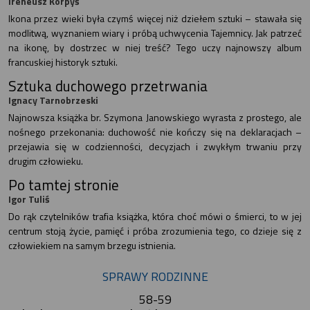
Ireneusz Korpyś
Ikona przez wieki była czymś więcej niż dziełem sztuki – stawała się
modlitwą, wyznaniem wiary i próbą uchwycenia Tajemnicy. Jak patrzeć
na ikonę, by dostrzec w niej treść? Tego uczy najnowszy album
francuskiej historyk sztuki.
Sztuka duchowego przetrwania
Ignacy Tarnobrzeski
Najnowsza książka br. Szymona Janowskiego wyrasta z prostego, ale
nośnego przekonania: duchowość nie kończy się na deklaracjach –
przejawia się w codzienności, decyzjach i zwykłym trwaniu przy
drugim człowieku.
Po tamtej stronie
Igor Tuliś
Do rąk czytelników trafia książka, która choć mówi o śmierci, to w jej
centrum stoją życie, pamięć i próba zrozumienia tego, co dzieje się z
człowiekiem na samym brzegu istnienia.
SPRAWY RODZINNE
58-59