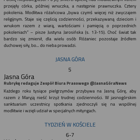
przejęły córka, później wnuczka, a następnie prawnuczka. Cztery
pokolenia. Modlitwa różańcowa „bywa czymś więcej niż zwyczajem
religijnym. Staje się częścią codzienności, przekazywaną dzieciom i
wnukom razem z wiarą, wartościami i pamięcią o poprzednich
pokoleniach” – pisze Justyna Jarosińska (s. 13-15). Choć świat tak
bardzo się zmienił, dla wielu osób Różaniec pozostaje źródłem
duchowej siły, bo... do nieba prowadzi.
JASNA GÓRA
5
Jasna Góra
Rubrykę redaguje Zespół Biura Prasowego @JasnaGóraNews
Każdego roku tysiące pielgrzymów przybywa na Jasną Górę, aby
razem z Maryją nieść krzyż trudnej codzienności. W jasnogórskim
sanktuarium uczestnicy spotkania zjednoczyli się na wspólnej
modlitwie i wzięli udział w specjalnych mityngach.
TYDZIEŃ W KOŚCIELE
6-7