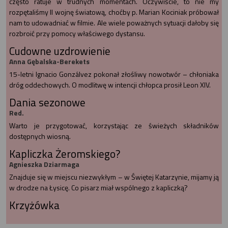
często ratuje w trudnych momentach. Oczywiście, to nie my
rozpętaliśmy II wojnę światową, choćby p. Marian Kociniak próbował
nam to udowadniać w filmie. Ale wiele poważnych sytuacji dałoby się
rozbroić przy pomocy właściwego dystansu.
Cudowne uzdrowienie
Anna Gębalska-Berekets
15-letni Ignacio Gonzálvez pokonał złośliwy nowotwór – chłoniaka
dróg oddechowych. O modlitwę w intencji chłopca prosił Leon XIV.
Dania sezonowe
Red.
Warto je przygotować, korzystając ze świeżych składników
dostępnych wiosną.
Kapliczka Żeromskiego?
Agnieszka Dziarmaga
Znajduje się w miejscu niezwykłym – w Świętej Katarzynie, mijamy ją
w drodze na Łysicę. Co pisarz miał wspólnego z kapliczką?
Krzyżówka