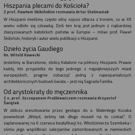
Hiszpania plecami do Kościoła?
Z prof. Pawłem Skibińskim rozmawia Artur Stelmasiak
W Hiszpanii mieliśmy często silny sojusz ołtarza z tronem, co w XX
wieku odbiło się czkawką. Dziś ten kraj jest jednym z najbardziej
zlaicyzowanych katolickich państw w Europie – mówi prof. Paweł
Skibiński, historyk i autor wielu publikacji o Hiszpanii.
Dzieło życia Gaudiego
Ks. Witold Kawecki
Jesteśmy w Barcelonie, stolicy Katalonii na północy Hiszpanii. Prawie
każdy, kto przyjeżdża do tego jednego z najpiękniejszych miast
europejskich, pragnie zobaczyć jedną z najwspanialszych
architektonicznych budowli świata – jest nią Sagrada Família.
Od arystokraty do męczennika
Z o. prof. Szczepanem Praśkiewiczem rozmawia Krzysztof
Świątek
W obliczu aresztowania przez gestapo do o. Walentego Kozaka
powiedział: „Wstyd, żeśmy tak długo musieli na to czekać”. O
zaplanowanej na 6 czerwca beatyfikacji ks. Włodzimierza Szembeka i
ośmiu jego współbraci salezjanów zamordowanych w niemieckich