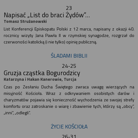
23
Napisać „List do braci Żydów”…
Tomasz Strużanowski
List Konferencji Episkopatu Polski z 12 marca, napisany z okazji 40.
rocznicy wizyty Jana Pawła II w rzymskiej synagodze, rozgrzał do
czerwoności katolicką (i nie tylko) opinię publiczną.
ŚLADAMI BIBLII
24-25
Gruzja cząstka Bogurodzicy
Katarzyna i Hakan Kanerowie, Turcja
Czas po Zesłaniu Ducha Świętego zwraca uwagę wierzących na
misyjność Kościoła. Wraz z odkrywaniem osobistych darów i
charyzmatów pojawia się konieczność wychodzenia ze swojej strefy
komfortu oraz zatroskanie o wiarę i zbawienie tych, którzy są „obcy”,
„inni”, „odlegli”.
ŻYCIE KOŚCIOŁA
26-31