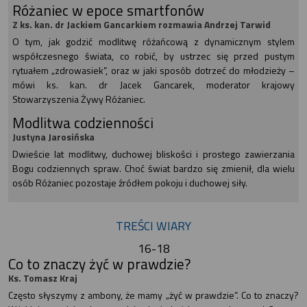
Różaniec w epoce smartfonów
Z ks. kan. dr Jackiem Gancarkiem rozmawia Andrzej Tarwid
O tym, jak godzić modlitwę różańcową z dynamicznym stylem
współczesnego świata, co robić, by ustrzec się przed pustym
rytuałem „zdrowasiek”, oraz w jaki sposób dotrzeć do młodzieży –
mówi ks. kan. dr Jacek Gancarek, moderator krajowy
Stowarzyszenia Żywy Różaniec.
Modlitwa codzienności
Justyna Jarosińska
Dwieście lat modlitwy, duchowej bliskości i prostego zawierzania
Bogu codziennych spraw. Choć świat bardzo się zmienił, dla wielu
osób Różaniec pozostaje źródłem pokoju i duchowej siły.
TREŚCI WIARY
16-18
Co to znaczy żyć w prawdzie?
Ks. Tomasz Kraj
Często słyszymy z ambony, że mamy „żyć w prawdzie”. Co to znaczy?