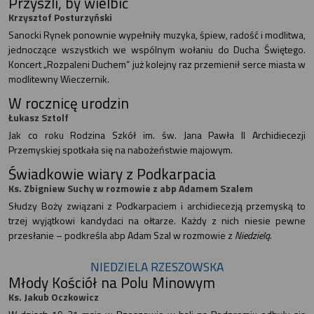
Przyszli, by wielbić
Krzysztof Posturzyński
Sanocki Rynek ponownie wypełniły muzyka, śpiew, radość i modlitwa,
jednoczące wszystkich we wspólnym wołaniu do Ducha Świętego.
Koncert „Rozpaleni Duchem” już kolejny raz przemienił serce miasta w
modlitewny Wieczernik.
W rocznicę urodzin
Łukasz Sztolf
Jak co roku Rodzina Szkół im. św. Jana Pawła II Archidiecezji
Przemyskiej spotkała się na nabożeństwie majowym.
Świadkowie wiary z Podkarpacia
Ks. Zbigniew Suchy w rozmowie z abp Adamem Szalem
Słudzy Boży związani z Podkarpaciem i archidiecezją przemyską to
trzej wyjątkowi kandydaci na ołtarze. Każdy z nich niesie pewne
przesłanie – podkreśla abp Adam Szal w rozmowie z
Niedzielą
.
NIEDZIELA RZESZOWSKA
Młody Kościół na Polu Minowym
Ks. Jakub Oczkowicz