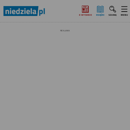
E‑WYDANIE
KSIĄŻKI
SZUKAJ
MENU
REKLAMA