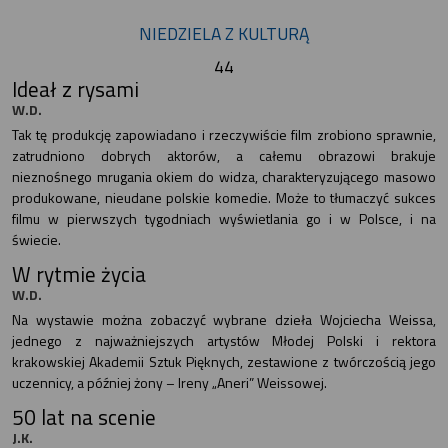
NIEDZIELA Z KULTURĄ
44
Ideał z rysami
W.D.
Tak tę produkcję zapowiadano i rzeczywiście film zrobiono sprawnie,
zatrudniono dobrych aktorów, a całemu obrazowi brakuje
nieznośnego mrugania okiem do widza, charakteryzującego masowo
produkowane, nieudane polskie komedie. Może to tłumaczyć sukces
filmu w pierwszych tygodniach wyświetlania go i w Polsce, i na
świecie.
W rytmie życia
W.D.
Na wystawie można zobaczyć wybrane dzieła Wojciecha Weissa,
jednego z najważniejszych artystów Młodej Polski i rektora
krakowskiej Akademii Sztuk Pięknych, zestawione z twórczością jego
uczennicy, a później żony – Ireny „Aneri” Weissowej.
50 lat na scenie
J.K.