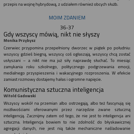
przepis na wojnę hybrydową, z udziałem również obcych służb.
MOIM ZDANIEM
36-37
Gdy wszyscy mówią, nikt nie słyszy
Monika Przybysz
Czerwiec przypomina przepełniony dworzec w piątek po południu:
wszyscy gdzieś biegną, wszyscy coś ogłaszają, wszyscy chcą zostać
usłyszani – a nikt nie ma już siły naprawdę słuchać. To miesiąc
zamykania roku szkolnego, politycznego podgrzewania emocji,
medialnego przyspieszenia i wakacyjnego rozproszenia. W efekcie
zamiast rozmowy dostajemy hałas i ogromne napięcie.
Komunistyczna sztuczna inteligencja
Witold Gadowski
Wszyscy wokół na przemian albo ostrzegają, albo też fascynują się
możliwościami oferowanymi przez narzędzie zwane sztuczną
inteligencją. Zacznijmy zatem od tego, że nie jest to inteligencja ani
sztuczna. Inteligencja bowiem to nie zdolność do błyskawicznej
agregacji danych, nie jest nią także mechaniczne naśladowanie