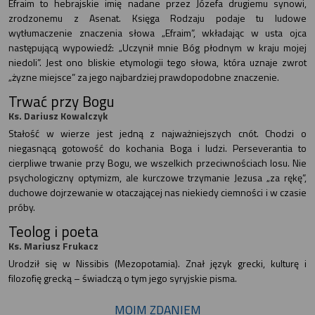
Efraim to hebrajskie imię nadane przez Józefa drugiemu synowi,
zrodzonemu z Asenat. Księga Rodzaju podaje tu ludowe
wytłumaczenie znaczenia słowa „Efraim”, wkładając w usta ojca
następującą wypowiedź: „Uczynił mnie Bóg płodnym w kraju mojej
niedoli”. Jest ono bliskie etymologii tego słowa, która uznaje zwrot
„żyzne miejsce” za jego najbardziej prawdopodobne znaczenie.
Trwać przy Bogu
Ks. Dariusz Kowalczyk
Stałość w wierze jest jedną z najważniejszych cnót. Chodzi o
niegasnącą gotowość do kochania Boga i ludzi. Perseverantia to
cierpliwe trwanie przy Bogu, we wszelkich przeciwnościach losu. Nie
psychologiczny optymizm, ale kurczowe trzymanie Jezusa „za rękę”,
duchowe dojrzewanie w otaczającej nas niekiedy ciemności i w czasie
próby.
Teolog i poeta
Ks. Mariusz Frukacz
Urodził się w Nissibis (Mezopotamia). Znał język grecki, kulturę i
filozofię grecką – świadczą o tym jego syryjskie pisma.
MOIM ZDANIEM