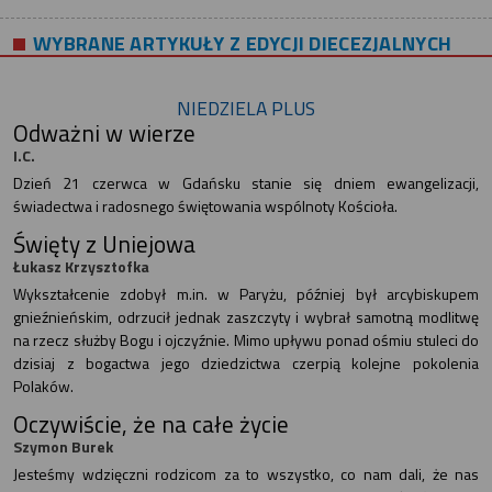
WYBRANE ARTYKUŁY Z EDYCJI DIECEZJALNYCH
NIEDZIELA PLUS
Odważni w wierze
I.C.
Dzień 21 czerwca w Gdańsku stanie się dniem ewangelizacji,
świadectwa i radosnego świętowania wspólnoty Kościoła.
Święty z Uniejowa
Łukasz Krzysztofka
Wykształcenie zdobył m.in. w Paryżu, później był arcybiskupem
gnieźnieńskim, odrzucił jednak zaszczyty i wybrał samotną modlitwę
na rzecz służby Bogu i ojczyźnie. Mimo upływu ponad ośmiu stuleci do
dzisiaj z bogactwa jego dziedzictwa czerpią kolejne pokolenia
Polaków.
Oczywiście, że na całe życie
Szymon Burek
Jesteśmy wdzięczni rodzicom za to wszystko, co nam dali, że nas