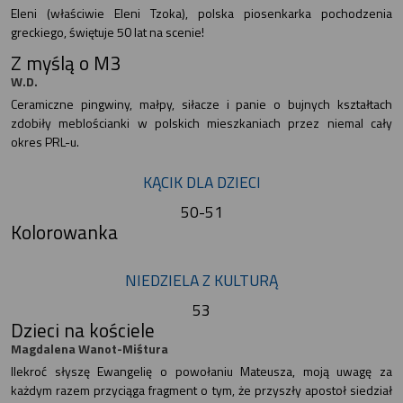
Eleni (właściwie Eleni Tzoka), polska piosenkarka pochodzenia
greckiego, świętuje 50 lat na scenie!
Z myślą o M3
W.D.
Ceramiczne pingwiny, małpy, siłacze i panie o bujnych kształtach
zdobiły meblościanki w polskich mieszkaniach przez niemal cały
okres PRL-u.
KĄCIK DLA DZIECI
50-51
Kolorowanka
NIEDZIELA Z KULTURĄ
53
Dzieci na kościele
Magdalena Wanot-Miśtura
Ilekroć słyszę Ewangelię o powołaniu Mateusza, moją uwagę za
każdym razem przyciąga fragment o tym, że przyszły apostoł siedział