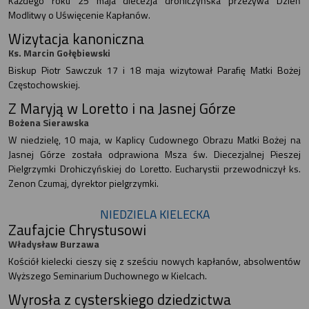
Każdego roku 25 maja diecezja drohiczyńska przeżywa Dzień
Modlitwy o Uświęcenie Kapłanów.
Wizytacja kanoniczna
Ks. Marcin Gołębiewski
Biskup Piotr Sawczuk 17 i 18 maja wizytował Parafię Matki Bożej
Częstochowskiej.
Z Maryją w Loretto i na Jasnej Górze
Bożena Sierawska
W niedzielę, 10 maja, w Kaplicy Cudownego Obrazu Matki Bożej na
Jasnej Górze została odprawiona Msza św. Diecezjalnej Pieszej
Pielgrzymki Drohiczyńskiej do Loretto. Eucharystii przewodniczył ks.
Zenon Czumaj, dyrektor pielgrzymki.
NIEDZIELA KIELECKA
Zaufajcie Chrystusowi
Władysław Burzawa
Kościół kielecki cieszy się z sześciu nowych kapłanów, absolwentów
Wyższego Seminarium Duchownego w Kielcach.
Wyrosła z cysterskiego dziedzictwa