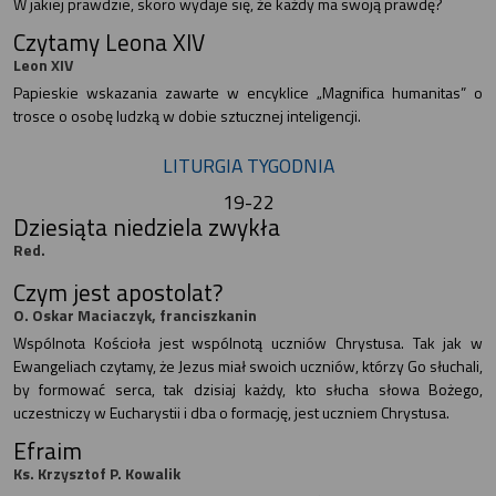
W jakiej prawdzie, skoro wydaje się, że każdy ma swoją prawdę?
Czytamy Leona XIV
Leon XIV
Papieskie wskazania zawarte w encyklice „Magnifica humanitas” o
trosce o osobę ludzką w dobie sztucznej inteligencji.
LITURGIA TYGODNIA
19-22
Dziesiąta niedziela zwykła
Red.
Czym jest apostolat?
O. Oskar Maciaczyk, franciszkanin
Wspólnota Kościoła jest wspólnotą uczniów Chrystusa. Tak jak w
Ewangeliach czytamy, że Jezus miał swoich uczniów, którzy Go słuchali,
by formować serca, tak dzisiaj każdy, kto słucha słowa Bożego,
uczestniczy w Eucharystii i dba o formację, jest uczniem Chrystusa.
Efraim
Ks. Krzysztof P. Kowalik