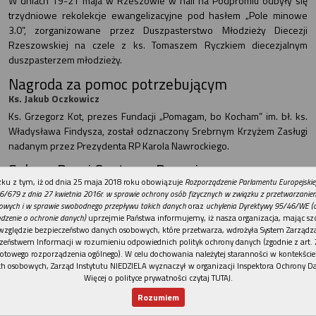
W dniach 19-21 maja w Rzeszowie w hali na Podpromiu odbyły się
trzydniowe rekolekcje ewangelizacyjne pod hasłem „Pole minowe
3.0”, zorganizowane przez Duszpasterstwo Młodzieży Diecezji
Rzeszowskiej na czele z ks. Tomaszem Ryczkiem diecezjalnym
duszpasterzem młodzieży.
Nagroda za pomoc potrzebującym
Ks. Jakub Oczkowicz
Ks. Grzegorz Kot, prezes Fundacji „Pomagam, bo Kocham” im. bł. ks.
Władysława Findysza, został odznaczony Srebrnym Krzyżem Zasługi
nadanym przez Prezydenta RP Karola Nawrockiego.
Sukces Pueri Cantores Resovienses
REKLAMA
ku z tym, iż od dnia 25 maja 2018 roku obowiązuje
Rozporządzenie Parlamentu Europejskie
Ks. Julian Wybraniec
6/679 z dnia 27 kwietnia 2016r. w sprawie ochrony osób fizycznych w związku z przetwarzani
W dniach od 30 kwietnia do 4 maja Katedralny Chór Chłopięco-Męski z
owych i w sprawie swobodnego przepływu takich danych
oraz
uchylenia Dyrektywy 95/46/WE (
Rzeszowa uczestniczył w 74. Europejskim Festiwalu Muzycznym dla
dzenie o ochronie danych)
uprzejmie Państwa informujemy, iż nasza organizacja, mając szc
względzie bezpieczeństwo danych osobowych, które przetwarza, wdrożyła System Zarządz
Młodzieży (European Music Festival for Young People – EMJ) w
zeństwem Informacji w rozumieniu odpowiednich polityk ochrony danych (zgodnie z art. 2
belgijskim Neerpelt.
otowego rozporządzenia ogólnego). W celu dochowania należytej staranności w kontekście
h osobowych, Zarząd Instytutu NIEDZIELA wyznaczył w organizacji Inspektora Ochrony D
NIEDZIELA SANDOMIERSKA
Więcej o polityce prywatności czytaj TUTAJ
.
Pasterz trudnych czasów
Rozumiem
Ks. Wojciech Kania
Nowy numer
Dla Ciebie
Najnowsze
Wspieram