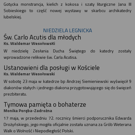
Gotycka monstrancja, kielich z kokosa i szaty liturgiczne Jana III
Sobieskiego to część nowej wystawy w skarbcu archikatedry
lubelskiej.
NIEDZIELA LEGNICKA
Św. Carlo Acutis dla młodych
Ks. Waldemar WesołowsKi
W niedzielę Zesłania Ducha Świętego do katedry zostały
wprowadzone relikwie św. Carla Acutisa.
Ustanowieni dla posługi w Kościele
Ks. Waldemar Wesołowski
W sobotę 23 maja w katedrze bp Andrzej Siemieniewski wyświęcił 9
diakonów stałych i jednego diakona przygotowującego się do święceń
prezbiteratu.
Tymowa pamięta o bohaterze
Monika Poręba-Zadrożna
17 maja, w przededniu 72. rocznicy śmierci podporucznika Edwarda
Drożyńskiego, jego mogiła oficjalnie została uznana za Grób Weterana
Walk o Wolność i Niepodległość Polski.