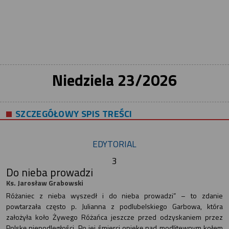
Niedziela 23/2026
SZCZEGÓŁOWY SPIS TREŚCI
EDYTORIAL
3
Do nieba prowadzi
Ks. Jarosław Grabowski
Różaniec z nieba wyszedł i do nieba prowadzi” – to zdanie
powtarzała często p. Julianna z podlubelskiego Garbowa, która
założyła koło Żywego Różańca jeszcze przed odzyskaniem przez
Polskę niepodległości. Po jej śmierci opiekę nad modlitewnym kołem