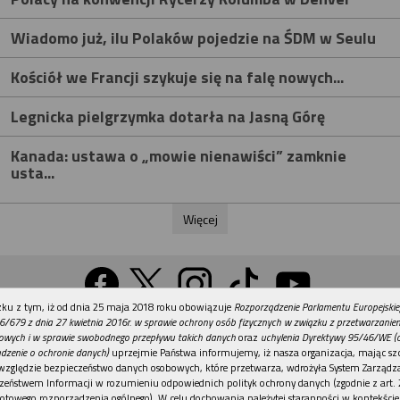
Wiadomo już, ilu Polaków pojedzie na ŚDM w Seulu
Kościół we Francji szykuje się na falę nowych...
Legnicka pielgrzymka dotarła na Jasną Górę
Kanada: ustawa o „mowie nienawiści” zamknie
usta...
Więcej
REKLAMA
ku z tym, iż od dnia 25 maja 2018 roku obowiązuje
Rozporządzenie Parlamentu Europejskie
Wersja na komputer
6/679 z dnia 27 kwietnia 2016r. w sprawie ochrony osób fizycznych w związku z przetwarzani
owych i w sprawie swobodnego przepływu takich danych
oraz
uchylenia Dyrektywy 95/46/WE (
dzenie o ochronie danych)
uprzejmie Państwa informujemy, iż nasza organizacja, mając szc
względzie bezpieczeństwo danych osobowych, które przetwarza, wdrożyła System Zarządz
Działy
Tematy
Kontakt
Reklama
Patronaty
zeństwem Informacji w rozumieniu odpowiednich polityk ochrony danych (zgodnie z art. 2
otowego rozporządzenia ogólnego). W celu dochowania należytej staranności w kontekście