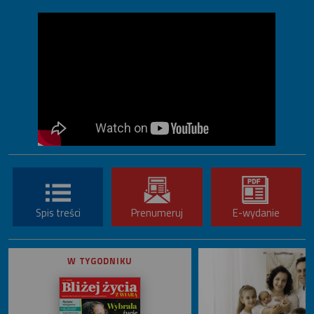
Spis treści
Prenumeruj
E-wydanie
W TYGODNIKU