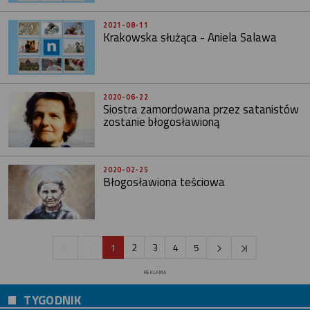
2021-08-11
Krakowska służąca - Aniela Salawa
2020-06-22
Siostra zamordowana przez satanistów
zostanie błogosławioną
2020-02-25
Błogosławiona teściowa
1
2
3
4
5
REKLAMA
TYGODNIK