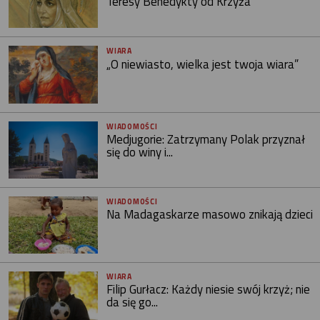
Teresy Benedykty od Krzyża
WIARA
„O niewiasto, wielka jest twoja wiara”
WIADOMOŚCI
Medjugorie: Zatrzymany Polak przyznał
się do winy i...
WIADOMOŚCI
Na Madagaskarze masowo znikają dzieci
WIARA
Filip Gurłacz: Każdy niesie swój krzyż; nie
da się go...