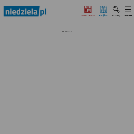
E‑WYDANIE
KSIĄŻKI
SZUKAJ
MENU
REKLAMA