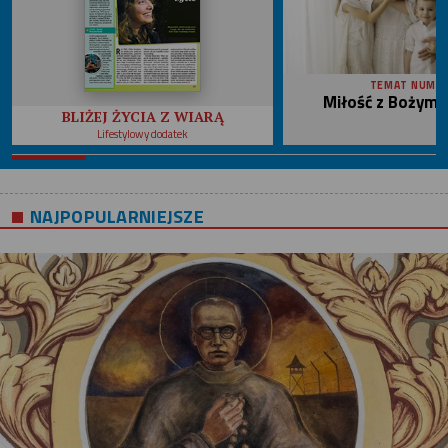
TEMAT NUME
Miłość z Bożym 
BLIŻEJ ŻYCIA Z WIARĄ
Lifestylowy dodatek
NAJPOPULARNIEJSZE