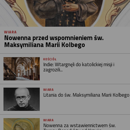
WIARA
Nowenna przed wspomnieniem św.
Maksymiliana Marii Kolbego
KOŚCIÓŁ
Indie: Wtargnęli do katolickiej misji i
zagrozili...
WIARA
Litania do św. Maksymiliana Marii Kolbego
WIARA
Nowenna za wstawiennictwem św.