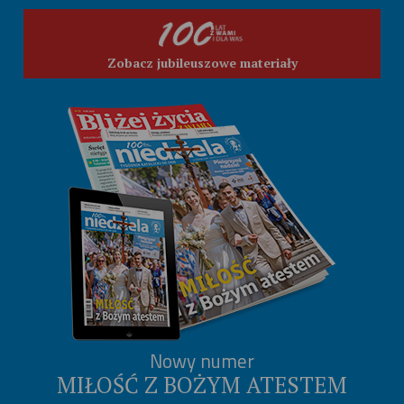
Zobacz jubileuszowe materiały
Nowy numer
MIŁOŚĆ Z BOŻYM ATESTEM