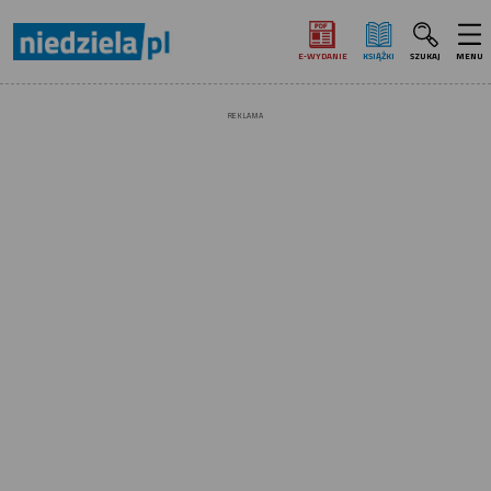
E‑WYDANIE
KSIĄŻKI
SZUKAJ
MENU
REKLAMA