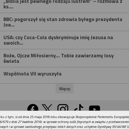
„Biblia jest pewnego rodzaju lustrem” – rozmowa z
ks....
BBC: pogorszył się stan zdrowia byłego prezydenta
Joe...
USA: czy Coca-Cola dyskryminuje imię Jezusa na
swoich...
Boże, Ojcze Miłosierny… Tobie zawierzamy losy
świata
Wspólnota VII wyruszyła
Więcej
REKLAMA
ku z tym, iż od dnia 25 maja 2018 roku obowiązuje
Rozporządzenie Parlamentu Europejskie
Wersja na komputer
6/679 z dnia 27 kwietnia 2016r. w sprawie ochrony osób fizycznych w związku z przetwarzani
owych i w sprawie swobodnego przepływu takich danych
oraz
uchylenia Dyrektywy 95/46/WE (