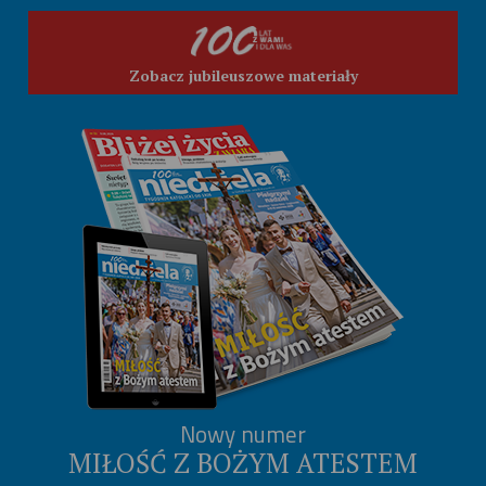
Zobacz jubileuszowe materiały
Nowy numer
MIŁOŚĆ Z BOŻYM ATESTEM