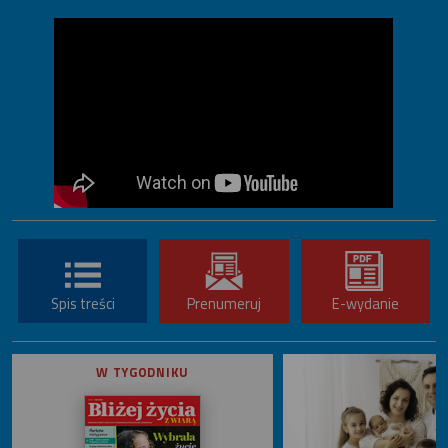
Spis treści
Prenumeruj
E-wydanie
W TYGODNIKU