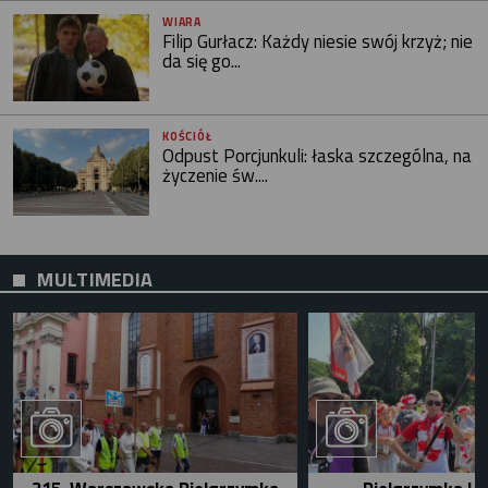
WIARA
Filip Gurłacz: Każdy niesie swój krzyż; nie
da się go...
KOŚCIÓŁ
Odpust Porcjunkuli: łaska szczególna, na
życzenie św....
MULTIMEDIA