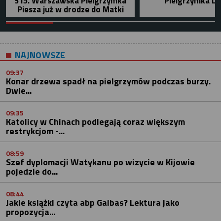
315. Warszawska Pielgrzymka
Pielgrzymka Le
Piesza już w drodze do Matki
NAJNOWSZE
09:37
Konar drzewa spadł na pielgrzymów podczas burzy.
Dwie...
09:35
Katolicy w Chinach podlegają coraz większym
restrykcjom -...
08:59
Szef dyplomacji Watykanu po wizycie w Kijowie
pojedzie do...
08:44
Jakie książki czyta abp Galbas? Lektura jako
propozycja...