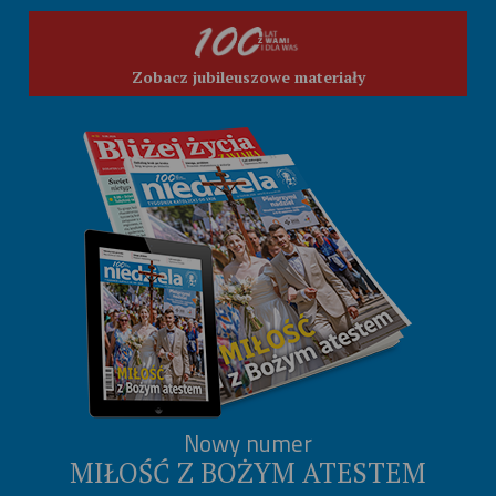
Zobacz jubileuszowe materiały
Nowy numer
MIŁOŚĆ Z BOŻYM ATESTEM