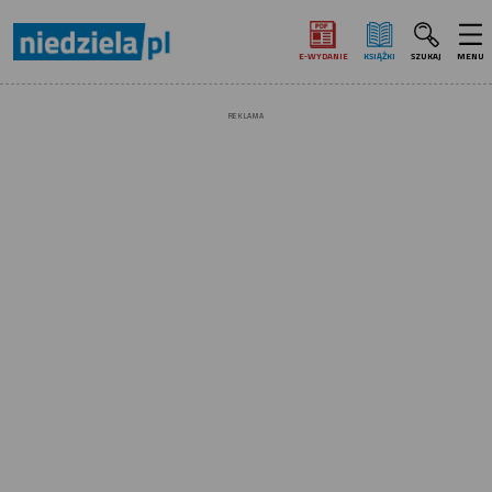
E‑WYDANIE
KSIĄŻKI
SZUKAJ
MENU
REKLAMA