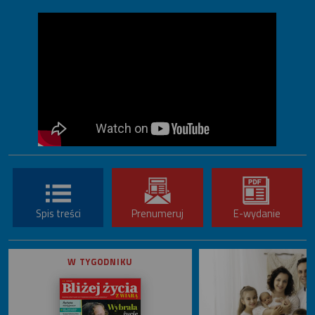
Spis treści
Prenumeruj
E-wydanie
W TYGODNIKU