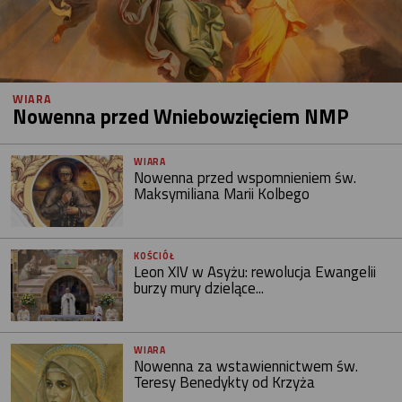
WIARA
Nowenna przed Wniebowzięciem NMP
WIARA
Nowenna przed wspomnieniem św.
Maksymiliana Marii Kolbego
KOŚCIÓŁ
Leon XIV w Asyżu: rewolucja Ewangelii
burzy mury dzielące...
WIARA
Nowenna za wstawiennictwem św.
Teresy Benedykty od Krzyża