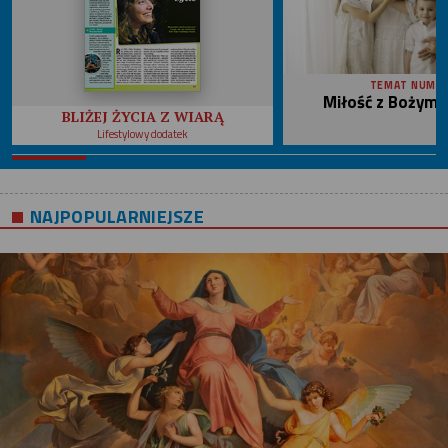
TEMAT NUME
Miłość z Bożym 
BLIŻEJ ŻYCIA Z WIARĄ
Lifestylowy dodatek
NAJPOPULARNIEJSZE