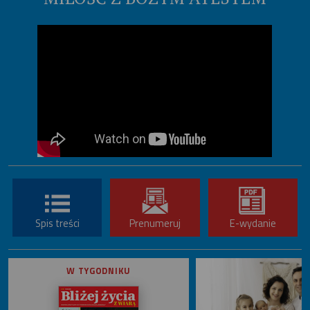
Spis treści
Prenumeruj
E-wydanie
W TYGODNIKU