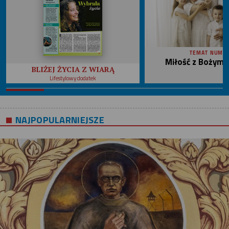
TEMAT NUME
Miłość z Bożym 
BLIŻEJ ŻYCIA Z WIARĄ
Lifestylowy dodatek
NAJPOPULARNIEJSZE