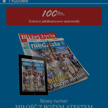
TYGODNIK
Zobacz jubileuszowe materiały
Nowy numer
MIŁOŚĆ Z BOŻYM ATESTEM