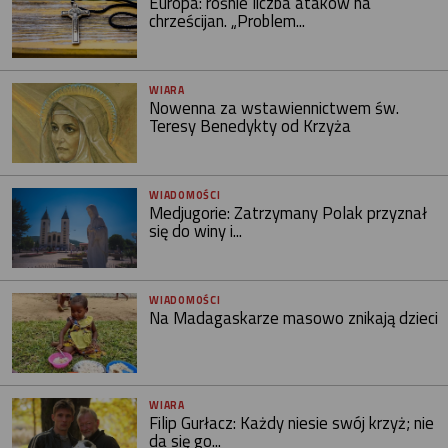
Europa: rośnie liczba ataków na
chrześcijan. „Problem...
WIARA
Nowenna za wstawiennictwem św.
Teresy Benedykty od Krzyża
WIADOMOŚCI
Medjugorie: Zatrzymany Polak przyznał
się do winy i...
WIADOMOŚCI
Na Madagaskarze masowo znikają dzieci
WIARA
Filip Gurłacz: Każdy niesie swój krzyż; nie
da się go...